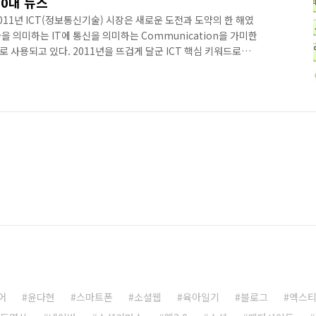
10대 뉴스
11년 ICT(정보통신기술) 시장은 새로운 도전과 도약의 한 해였
을 의미하는 IT에 통신을 의미하는 Communication을 가미한
 사용되고 있다. 2011년을 뜨겁게 달군 ICT 핵심 키워드로는
랫폼’을 뽑아볼 수 있겠다. 2011년을 마감하는 현 시점에서 2011년
스를 선정해 보았다. '깜냥이 뽑은 2011년 ICT 10대 뉴스'는 블로
와 IT업계에서 일하면서 몸소 체감한 부분들을 반영하여 선정했다
 잡스 사망 애플의 창업자이자, 바닥을 모르..
어
윤다현
스마트폰
소셜웹
육아일기
블로그
엑스