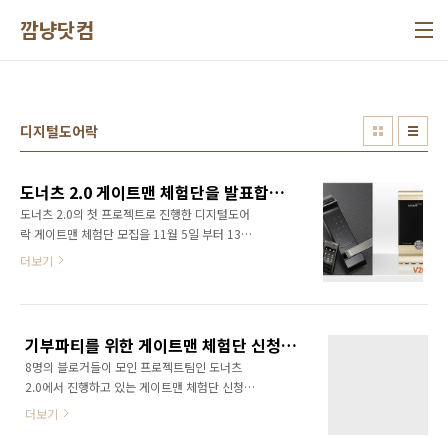
본문 바로가기
깜냥닷컴
디지털도어락
도너츠 2.0 게이트맨 체험단을 발표합니다. #project20
도너츠 2.0의 첫 프로젝트로 진행한 디지털도어
락 게이트맨 체험단 모집을 11월 5일 부터 13일
까지 마무리하고 체험단을 선정하여 11월 18일
더보기
발표합니다. 당초 11월 16일에 발표를 했어야
하는데 내부 조율 관계로 지연된점 사과 드립니
다. 많은 분들이 체험단을 신청해 주셨기 때문에
10분을 선정하는데 무척 애를 먹었습니다. 블로
기부파티를 위한 게이트맨 체험단 신청기간이 얼마 남지 않았습니다!!! #project20
그에 대한 열정이 체험단 선정에 가장 큰 역할을
8명의 블로거들이 모인 프로젝트팀인 도너츠
한 것 같습니다. 주키(F100-H) 체험 블로그 1.
2.0에서 진행하고 있는 게이트맨 체험단 신청기
http://blog.naver.com/iytotoro/ 2.
간이 얼마 남지 않았습니다. 이미 많은 분들이 블
http://blog.naver.com/eastdew/ 3.
더보기
로그와이드(www.blogwide.kr)와 깜냥닷컴
http://blog.naver.com/carol98 4.
(www.ggamnyang.com)을 통해 신청해주셨