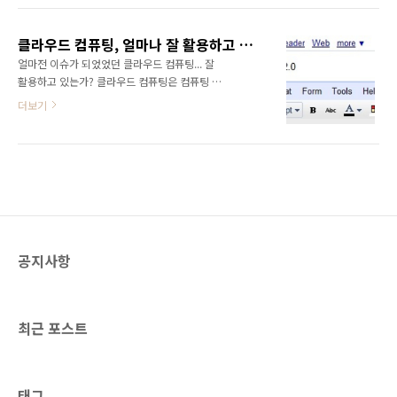
http://www.neoearly.net/ 5.
습니다. 하지만 아직 기간이 많이 남았으니 관심
http://nizistyle.tistory..
있는 분이 계시다면 신청해주시기 바랍니다. 이
클라우드 컴퓨팅, 얼마나 잘 활용하고 있는가?
번 체험단 이벤트는 연말 기부파티를 개최하기
얼마전 이슈가 되었었던 클라우드 컴퓨팅... 잘
위해 도너츠 2.0에서 진행하는 프로젝트로써 발
활용하고 있는가? 클라우드 컴퓨팅은 컴퓨팅 자
생하는 수익금은 기부파티를 통하여 어려운 이
원을 관리할 수 있도록 특화된, 제 3자가 제공하
더보기
웃에게 기부되며, 체험단에 참여한 블로거들도
는 인프라를 저렴하고 쉽게 사용할 수 있도록 제
기부파티에 초대되어 뜻깊은 경험을 하게 될 것
공되는 서비스이다. 클라우드(Cloud, 구름)는
입니다. ^^ 사실 '디지털도어락'이라는 특성상
인터넷 기반이라는 의미이고 컴퓨팅
체험단 신청이 어려운 분들이 많이 있을 것이라
(Computing)은 컴퓨터 기술을 사용한다는 의
생각합니다. 본인의 집이어야 하고... 전세라면
미이다. 컴퓨터 네트웍 구성도에서 인터넷을 구
집주인과 협의..
름으로 표현하기 때문에 IT에서는 클라우드(구
름)은 인터넷을 상징한다. 이것은 IT 관련된 기능
들이 서비스 형태로 제공되는 컴퓨팅 스타일이
공지사항
라고 할 수 있다. 클라우드 컴퓨팅은 인프라의 혁
신에 가깝다고 볼수있습니다. 인프라의 비용을
자본비용에서 운영비용으로 봐꿀 수 있을 뿐만
아니라 사용비용도 90%까지 절감이 가능하다
최근 포스트
고 한다. 사실 복잡하고 어려..
태그