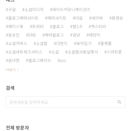
구글
소셜미디어
와이드커뮤니케이션즈
블로그메타사이트
메타사이트
다음
네이버
동영상
페이스북
트위터
블로그
웹2.0
엑스티비
윤상진
SNS
메타블로그
깜냥
태양이
소셜커머스
소셜웹
다현이
육아일기
플랫폼
소셜네트워크서비스
소셜
소셜웹사용설명서
스마트폰
윤다현
블로그와이드
ucc
더보기
검색
전체 방문자