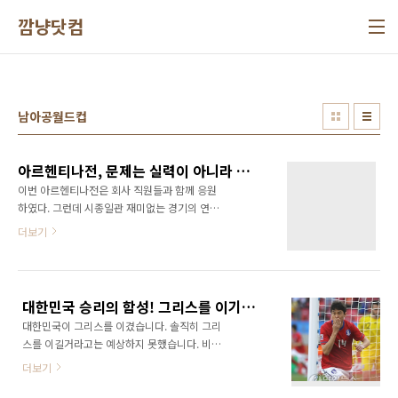
본문 바로가기
깜냥닷컴
남아공월드컵
아르헨티나전, 문제는 실력이 아니라 선수들의 정신력!
이번 아르헨티나전은 회사 직원들과 함께 응원
하였다. 그런데 시종일관 재미없는 경기의 연속
이었다. 전반 막바지에 터진 이청용의 골을 빼면
더보기
그다지 인상적이었던 적이 단 한번도 없었던 것
같다. 물론 염장이 옆 그물망을 흔들었던 슈팅이
생각나기는 하지만 그것도 그리 인상적이지 못
했다. 그렇다면 도대체 뭐가 문제였을까? 나는
대한민국 승리의 함성! 그리스를 이기다!!!
대한민국 태극전사의 정신력에 문제가 있었다고
대한민국이 그리스를 이겼습니다. 솔직히 그리
생각한다. 이청용을 비롯한 태극전사들은 아르
스를 이길거라고는 예상하지 못했습니다. 비기
헨티나에 전혀 주눅들지 않았다고 인터뷰를 하
면 다행이라 생각했엇죠~ 하지만 생각해보면 그
긴 했지만 막상 경기장에 들어서자 아르헨티나
더보기
리스를 잡지 않고서 16강을 논할 수 없는 법!!!
의 막강한 화력앞에 주눅들기 시작했다. 볼 트래
월드컵 첫경기!!! 경기가 시작되고 보니 그리스