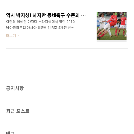
핑도 엉망이었고.. 패스도 엉망이었다. 특히 볼
를 월등히 압도하고 있는 태극전사들을 볼 수 있
트래핑... 그래도 기술적으로는 많은 발전이 있었
었습니다. 정말 대단하더군요~ ㅎㅎㅎ 특히 이청
다고 생각했던 대한민국이었는데... 어찌 그리 볼
역시 박지성! 하지만 동네축구 수준의 한국축구!
용, 박지성, 박주영! 대단했습니다. 물론 첫골이
트래핑을 못하는가? 아르헨..
이란의 테헤란 아자디 스타디움에서 열린 2010
자 결승골을 넣은 이정수의 활약도 눈부셨죠~ 기
남아공월드컵 아시아 최종예선 B조 4차전 원정
성용이 잘 보이지 않아서 조금 아쉽기는 했지만
경기에서 박지성의 동점골에 힘입어 무승부를
더보기
그래도 정말 막강한 공격력을 보여줬습니다. 아,
기록했다. 경기는 지루함의 연속이었다. 별다른
기성용도 첫골 프리칙을 찼으니 어시스트 하나
긴장감도 없었고 뻥축구로 일관했다. '어쩌면 저
기록한거네요~ 하지만 제가 기성용에 거는 기대
렇게 패스가 안될까?' 사실 박지성도 마찬가지였
가 컷었기 때문에 활약이 조금 미흡해 보였습니
다. 특유의 돌파나 드리블을 보여주지 못했다. 상
다. 이번 월드컵을 계기로 자신의 존재를 가장 널
대 수비를 헤집고 다니던 모습을 기대했었는데...
리 알린 선수는 단..
쩝... 그나마 골을 넣어서 비난은 피할 수 있을 정
도... 그래도 이번 경기를 통해서 새로운 스타가
나온것 같다는 생각이 들었다. 사실 축구관련 글
공지사항
을 쓴 것도 바로 이 선수에 대하여 이야기 하고
싶었기 때문이다. 바로 기성용이라는 선수이다.
(http://people.naver.com/DetailView.nhn?
frompage=nx_p..
최근 포스트
태그