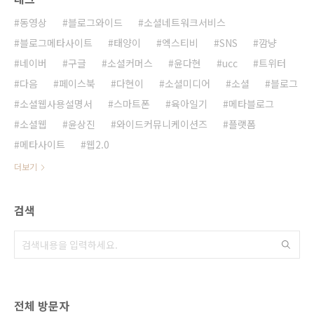
동영상
블로그와이드
소셜네트워크서비스
블로그메타사이트
태양이
엑스티비
SNS
깜냥
네이버
구글
소셜커머스
윤다현
ucc
트위터
다음
페이스북
다현이
소셜미디어
소셜
블로그
소셜웹사용설명서
스마트폰
육아일기
메타블로그
소셜웹
윤상진
와이드커뮤니케이션즈
플랫폼
메타사이트
웹2.0
더보기
검색
전체 방문자