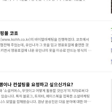
(CD1장포함) 8 스티브 잡스 무한 혁신의 비밀 9 20대 경제생활
부자들의 음모(부자아빠 기요사키가 말하는) 12 혼 창 통 13 소림
CEO 실전경영 1) 14 넛지 : 똑똑한 선택을 이끄는 힘 15 대한
 새로운 미래가 온다 17 시..
핑몰 코흐
(www.kohh.co.kr)의 바이럴마케팅을 진행하였다. 코흐에서
협찬해 주었는데, 유인나가 그 옷을 입고 영웅호걸에 출연한 것
키면서 영웅호걸에 나온 유인나의 옷을 이슈로 만드는 방식의 마
련 글과 사진을 바이럴하였다. 결과는 매우 성공적이었다. 네이버,
영웅호걸 유인나'를 검색하면 최상단에 노출되었다. 이와 같은 바이
상품의 매출을 높일 수 있었으며 쇼핑몰 홍보효과도 얻을 수 있었
는 성과를 얻었다. 홍보할 꺼리나 이슈가 발생가 발생한다면 혼자만
행이나 컨설팅을 요청하고 싶으신가요?
와 '소셜커머스, 무엇이고 어떻게 활용할 것인가'의 저자로써 다
 있습니다. 특히 블로그, 트위터, 페이스북을 접목한 소셜마케팅
즈니스 모델을 접해왔습니다. 깜냥 윤상진은 다음 분야에 대한 마케
진 프로필: http://ggamnyang.com/982) 1. 소셜마케팅