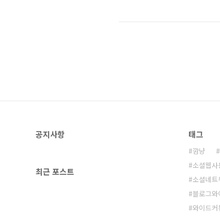
- 블로그, 트위터, 페이스북을 활용한
이스북을 통해 콘텐츠와 정보를 확산시
체험해보고 블로그, 트위터, 페이스
공지사항
태그
깜냥
소셜웹사
최근 포스트
소셜네트
블로그와
와이드커