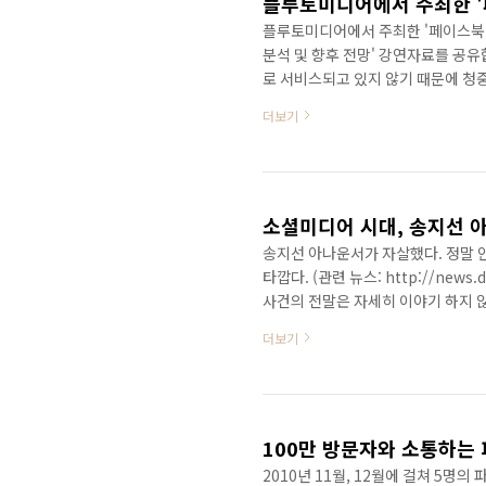
플루토미디어에서 주최한 '페이스북 
분석 및 향후 전망' 강연자료를 공유
로 서비스되고 있지 않기 때문에 청
표자료도 대부분 국내 언론에서 이미
더보기
사: http://www.betanews.ne
정도... ^^ 게다가 질문까지 없어서 
렁했던... ㅠㅠ) 강의는 재미없었겠
소셜미디어 시대, 송지선 아
송지선 아나운서가 자살했다. 정말 안
타깝다. (관련 뉴스: http://news.d
사건의 전말은 자세히 이야기 하지 
인사가 SNS를 통해 확대 재생산되면
더보기
생기는 것일까? 정말 답답하다. 소
건이 터질때마다 가슴이 답답해 온다
에 기고한 칼럼인 '소셜 세계서 ‘비난
100만 방문자와 소통하는
2010년 11월, 12월에 걸쳐 5명