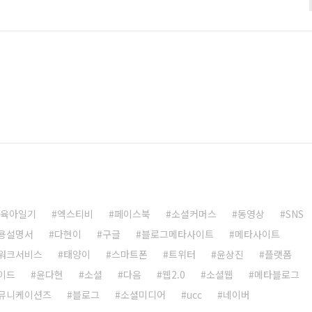
 마케팅 전략 수립 및 실행 2. 바이럴마케팅 - 블로그, 트위터, 페
키는 바이럴 마케팅 3. 체험 리뷰 마케팅 - 제품, 서비스 등을
북에 리뷰를 작성해주는 체험 리뷰 마케팅 깜냥 윤상진에게 마케..
육아일기
엑스티비
페이스북
소셜커머스
동영상
SNS
용설명서
다현이
구글
블로그메타사이트
메타사이트
워크서비스
태양이
스마트폰
트위터
윤상진
플랫폼
이드
윤다현
소셜
다음
웹2.0
소셜웹
메타블로그
뮤니케이션즈
블로그
소셜미디어
ucc
네이버