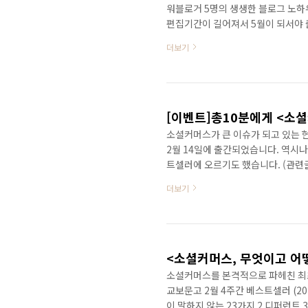
워블로거 5명의 생생한 블로그 노하
편집기간이 길어져서 5월이 되서야 
정이라고 하니 늦어도 5월 16일에는
더보기
기도 하네요~ 예스24의 경우 주문하
들보다 빨리 받아보셔도 좋을 듯 합
시중에 나와 있는 다른 블로그 관련 
http://www.yes..
[이벤트]총10분에게 <소셜
소셜커머스가 큰 이슈가 되고 있는 현
2월 14일에 출간되었습니다. 역시
트셀러에 오르기도 했습니다. (관련글: 
서 블로거 여러분을 대상으로 작은 
더보기
여러분과 함께 할 수 있는 이벤트를 
싶기도 하구요! 출판사에 졸라서 책 
역시 책을 소개해주는 이벤트가 제일
다. 여러분..
<소셜커머스, 무엇이고 어
소셜커머스를 본격적으로 파헤친 최초
교보문고 2월 4주간 베스트셀러 (2011/
이 말하지 않는 23가지 2 디퍼런트 