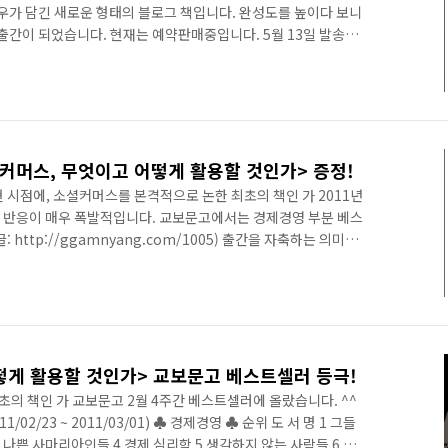
우가 담긴 새로운 형태의 블로그 책입니다. 완성도를 높이다 보니
출간이 되었습니다. 현재는 예약판매중입니다. 5월 13일 발송예
 받아보실 수 있을 듯 합니다. (인터넷서점에 따라 배송이 빨리 되
면 바로 받아보실 수 있을 듯~) 예약판매중에 구매하셔서 다른 분
니다. 책의 퀄리티에 대해서는 저자인 제가 보증하겠습니다. 현재
책과의 비교 자체가 무의미한 책입니다. YES24:
커머스, 무엇이고 어떻게 활용할 것인가> 증정!
 시점에, 소셜커머스를 본격적으로 논한 최초의 책인 가 2011년
나 반응이 매우 폭발적입니다. 교보문고에서는 경제경영 부분 베스
http://ggamnyang.com/1005) 출간을 자축하는 의미에
이벤트를 진행하고자 합니다. 저 자신이 블로거이다 보니 블로거
꼭 진행하고 싶었습니다. *^^* 여러분과 함께 이 기쁨을 누리고
10권을 확보한 상태입니다. 뭐가 좋을까 고민을 많이 했는데요,
 좋을 것 같아 다음과 같이 출간 기념이벤트를 진행하고자 합니
떻게 활용할 것인가> 교보문고 베스트셀러 등극!
의 책인 가 교보문고 2월 4주간 베스트셀러에 올랐습니다. ^^
02/23 ~ 2011/03/01) ♣ 경제경영 ♣ 순위 도 서 명 1 그들
3 나쁜 사마리아인들 4 경제 심리학 5 생각하지 않는 사람들 6 부