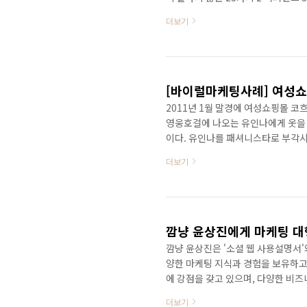
자 중국 가난한 중국인 7 당근과 채찍
더보기
첫걸음 10 만화 경제 상식사전 11 
사에서 쿵푸만 배우란 법은 없다(SERI
민국 기업흥망사(공병호의) 16 2020
[바이럴마케팅사례] 여성쇼
2011년 1월 말경에 여성쇼핑몰 코흐
영웅호걸에 나오는 유인나에게 옷을 
이다. 유인나를 패셔니스타로 부각시
케팅이었다. 총 10개의 블로그에 관
더보기
다음, 네이트 등의 검색포탈에서 '
럴 마케팅을 진행하여 코흐는 관련 
으며 '코흐'의 브랜드 인지도 높이
알고 있기 보다는 이..
깜냥 윤상진에게 마케팅 대
깜냥 윤상진은 '소셜 웹 사용설명서'
양한 마케팅 지식과 경험을 보유하고
에 강점을 갖고 있으며, 다양한 비
팅이나 컨설팅이 가능합니다. (깜냥 윤상
더보기