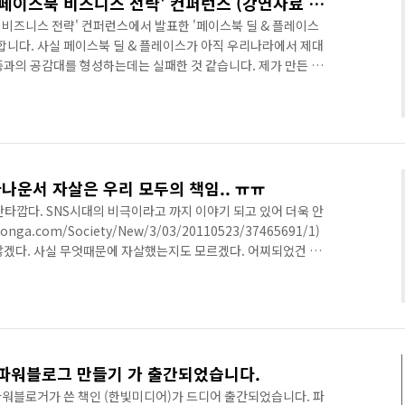
플루토미디어에서 주최한 '페이스북 비즈니스 전략' 컨퍼런스 (강연자료 공유)
비즈니스 전략' 컨퍼런스에서 발표한 '페이스북 딜 & 플레이스
합니다. 사실 페이스북 딜 & 플레이스가 아직 우리나라에서 제대
중과의 공감대를 형성하는데는 실패한 것 같습니다. 제가 만든 발
 소개한 자료이기 때문에 신선한 내용도 없었구요~(주요참고기
t/article/533478) 강의시간도 매우 짧게 끝난 것 같습니다. 30분
아주 썰렁했던 강연으로 기억될 것 같습니다. ^^; (내 생애 가장 썰
지만 그래도 발표자료는 공유합니다. 페이스북 딜 & 플레이..
나운서 자살은 우리 모두의 책임.. ㅠㅠ
타깝다. SNS시대의 비극이라고 까지 이야기 되고 있어 더욱 안
onga.com/Society/New/3/03/20110523/37465691/1)
않겠다. 사실 무엇때문에 자살했는지도 모르겠다. 어찌되었건 개
서 일어난 비극이라는 건 알 수 있다. 도대체 왜 이런 일들이 자꾸
셜의 긍정적인 면을 부각해서 이야기하고 다니는 나로써는 이런 사
. 언제까지 남의 신상털기를 하고 있을 것인가? 얼마전 중앙일보
’ 대신 ‘지혜’를 나누자'에서도 이야기했듯이 제발좀 ..
 파워블로그 만들기 가 출간되었습니다.
의 파워블로거가 쓴 책인 (한빛미디어)가 드디어 출간되었습니다. 파