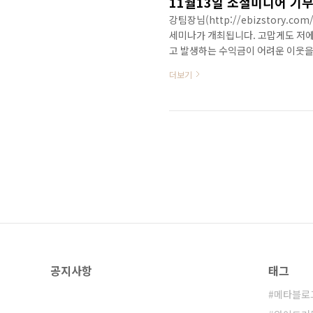
강팀장님(http://ebizstory.
세미나가 개최됩니다. 고맙게도 저에
고 발생하는 수익금이 어려운 이웃을 
많이많이 참석해 주셔서 저와 강팀
더보기
힘을 주시기 바랍니다. 저는 '웹의
다. 오시는 모든 분들에게 가치있고
석하시는 분중에 '소셜 웹 사용설명
사인과 함께 기념촬영도..
공지사항
태그
메타블로