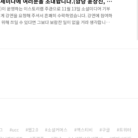
11월13일 소셜미디어 기부세미나에 여러분을 초대합니다.(깜냥 윤상진, 강팀장 강의)
com/)이 운영하는 이스토리랩 주관으로 11월 13일 소셜미디어 기부
게 강연을 요청해 주셔서 흔쾌히 수락하였습니다. 강연에 참여하
위해 쓰일 수 있다면 그보다 보람찬 일이 없을 거라 생각합니다.
장님이 진행하는 좋은 강연도 들으시고 소년가장인 종현이에게도
 소셜화와 비즈니스 패러다임의 변화'라는 주제로 강연을 하게 됩니
 유익한 강연이 되도록 열심히 준비하겠습니다. 그리고 세미나 참
서'를 읽으신 독자분이 계시다면 책을 가져오시기 바랍니다. 저자
그
ucc
웹2.0
소셜커머스
엑스티비
구글
트위터