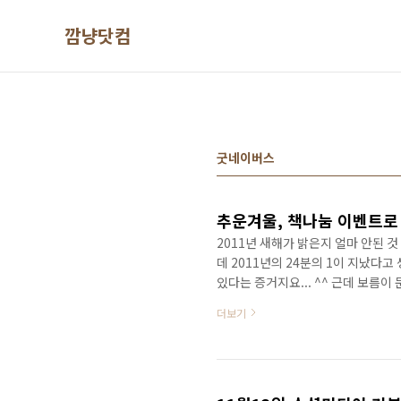
본문 바로가기
깜냥닷컴
굿네이버스
추운겨울, 책나눔 이벤트로
2011년 새해가 밝은지 얼마 안된 
데 2011년의 24분의 1이 지났다
있다는 증거지요... ^^ 근데 보름이
12분의 1이 지나가는 건가요? 이렇게
더보기
가요? 요즘 매서운 한파가 불어 닥
의 어려운 이웃들을 한번 찾아보는 것
게 직접적으로 도움을 주는 행사는 아