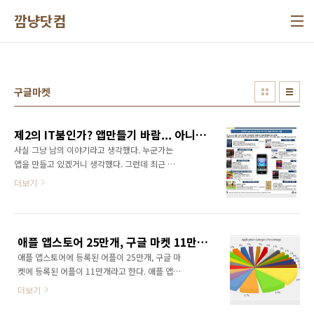
본문 바로가기
깜냥닷컴
구글마켓
제2의 IT붐인가? 앱만들기 바람... 아니 열풍이 불고 있다!
사실 그냥 남의 이야기라고 생각했다. 누군가는
앱을 만들고 있겠거니 생각했다. 그런데 최근 내
주변만 봐도 그냥 예사롭게 넘길 이야기가 아닌
더보기
것 같다. 회사에서도 차장급 직원이 2명이나 그
만 뒀다. 스마트폰 앱(애플리케이션)을 만들어
창업한다고... 전 직장 동료는 아에 서울시에서
지원하는 청년창업지원프로그램에 참여하여 회
애플 앱스토어 25만개, 구글 마켓 11만개! 이젠 어플 시장도 레드오션이다.
사를 차리고 앱을 만들고 있다. 그리고 오랜만에
애플 앱스토어에 등록된 어플이 25만개, 구글 마
메신저로 연락한 전 회사 동료는 지금 책보고 공
켓에 등록된 어플이 11만개라고 한다. 애플 앱스
부하면서 앱을 만들고 있다고 한다. 그렇다. 전국
토어를 통해서 수많은 백만장자가 탄생했다는
은 지금 앱만들기 열풍이 불고 있다. 아울러 제2
더보기
기사를 본적이 있는데 이제는 그 마져도 쉽지 않
의 IT붐, 제2의 창업붐이 불고 있다. 역시 스마트
아 보인다. 한마디로 어플 오픈마켓도 이제 블루