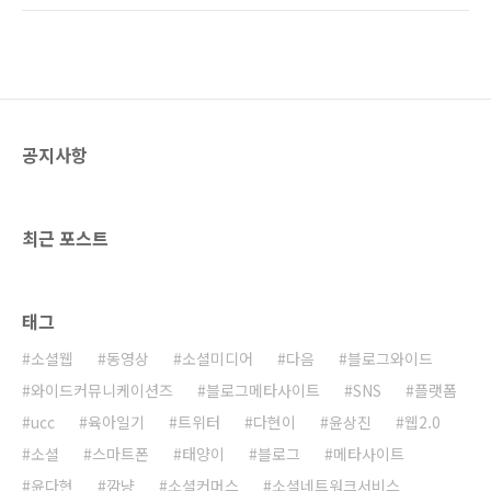
폰이 있기에 가능한 일들이다. 단순히 뉴스로 접
오션이 아닌 레드오션으로 진입했다는 이야기이
할때는 그러려니 했는데 주변에서 이렇게 앱을
다. 수많은 사람들이 어플을 만들고 있다. 그리고
만들고 있는 것을 보니 그 열풍이 실감난다. 우리
앞으로도 만들 것이다. 오히려 25만개, 11만개
가 여..
라는 어플이 1년후에는 그 배가 될 지도 모를일
이다. 아무리 만들어질건 다 만들어졌고, 하늘아
래 새로운 것은 없다고 하지만 세상은 빠르게 변
공지사항
하고 있고, 어플은 세상의 흐름과 같이 빠르게 그
수를 늘려갈 것이다. 하지만 이제 백만장자의 꿈
이나 대박의 꿈을 꾸기는 쉽지 않아 보인다. 아무
리 기능이 좋아도 저 수많은 어플중에서 어떻게
최근 포스트
선택을 ..
태그
소셜웹
동영상
소셜미디어
다음
블로그와이드
와이드커뮤니케이션즈
블로그메타사이트
SNS
플랫폼
ucc
육아일기
트위터
다현이
윤상진
웹2.0
소셜
스마트폰
태양이
블로그
메타사이트
윤다현
깜냥
소셜커머스
소셜네트워크서비스