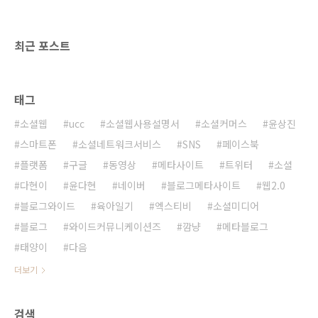
비키니 많이 많이 사랑해 주시면 좋겠습니다. 더
많은 걸그룹 비키니 사진은 블로그와이드 포토
뉴스에서 만나보세요! 걸그룹 비키니 사진 보기:
최근 포스트
http://blogwide.kr/..
태그
소셜웹
ucc
소셜웹사용설명서
소셜커머스
윤상진
스마트폰
소셜네트워크서비스
SNS
페이스북
플랫폼
구글
동영상
메타사이트
트위터
소셜
다현이
윤다현
네이버
블로그메타사이트
웹2.0
블로그와이드
육아일기
엑스티비
소셜미디어
블로그
와이드커뮤니케이션즈
깜냥
메타블로그
태양이
다음
더보기
검색