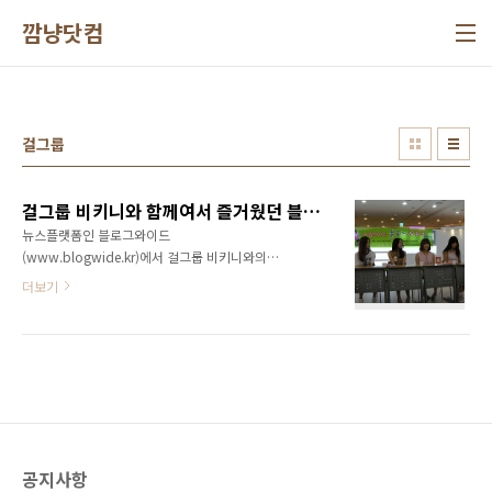
본문 바로가기
깜냥닷컴
걸그룹
걸그룹 비키니와 함께여서 즐거웠던 블로그와이드 티토크 행사
뉴스플랫폼인 블로그와이드
(www.blogwide.kr)에서 걸그룹 비키니와의
티토크 행사를 진행했습니다. 물론 저도 발행인
더보기
으로써 참여를 했지요~ ^^ 어찌보면 걸그룹 비
키니를 만나보고 싶어서 이러한 행사를 개최했
다 할 수 있죠~ 흑심 가득한 행사였습니다. 그렇
다고 오해는 하지 마세요~ 아내와 아이들까지 모
두 데리고 티토크 행사장에 갔으니 말이죠. 다현
이도 예쁜 언니들 만나러 간다고 하니 무척 좋아
하던걸요~ ㅋㅋ 아무튼 오랜만에 상큼한 이쁜 처
자들을 만나 오붓한 시간을 보내고 왔습니다. 싱
공지사항
글 앨범도 내고 활동한다고 하니 앞으로 걸그룹