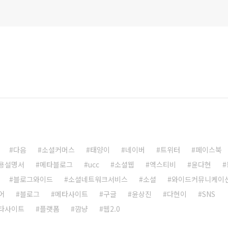
다음
소셜커머스
태양이
네이버
트위터
페이스북
용설명서
메타블로그
ucc
소셜웹
엑스티비
윤다현
블로그와이드
소셜네트워크서비스
소셜
와이드커뮤니케이
어
블로그
메타사이트
구글
윤상진
다현이
SNS
타사이트
플랫폼
깜냥
웹2.0