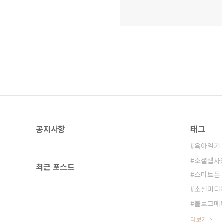
공지사항
태그
육아일기
소셜웹사
최근 포스트
스마트폰
소셜미디
블로그메
더보기