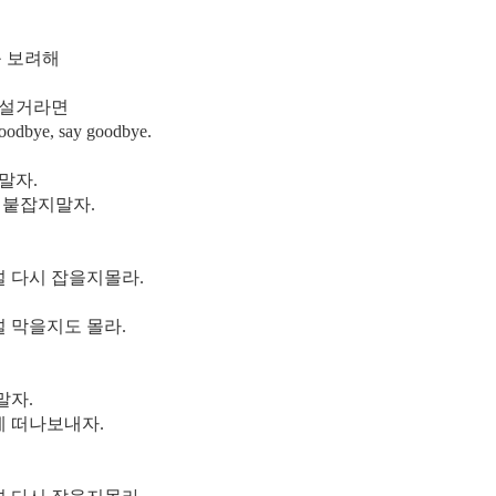
를 보려해
아설거라면
odbye, say goodbye.
말자.
 붙잡지말자.
널 다시 잡을지몰라.
널 막을지도 몰라.
말자.
게 떠나보내자.