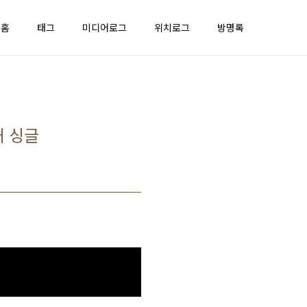
홈
태그
미디어로그
위치로그
방명록
째 싱글