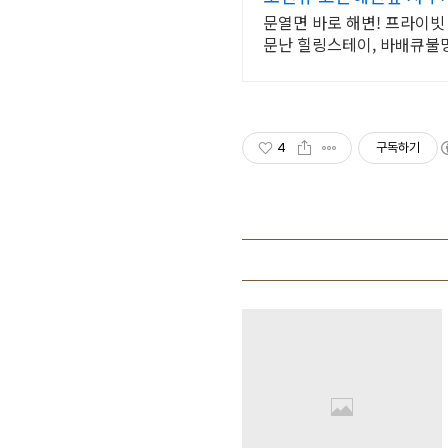
문열면 바로 해변! 프라이빗
문난 힐링스테이, 바배큐불
4
구독하기