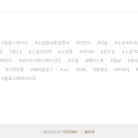
블로그와이드
소셜웹사용설명서
다현이
다음
소셜네트워
트
웹2.0
소셜미디어
소셜웹
네이버
윤상진
소셜커
태양이
와이드커뮤니케이션즈
구글
페이스북
깜냥
윤
스마트폰
메타블로그
ucc
SNS
동영상
트위터
블로그메타사이트
DESIGN BY
TISTORY
관리자