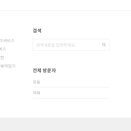
검색
크서비스
머스
다현
육아일기
전체 방문자
오늘
어제