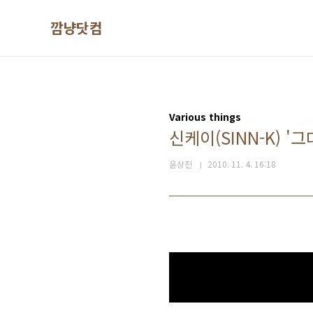
본문 바로가기
깜냥닷컴
Various things
신케이(SINN-K) '
윤상진
2010. 11. 4. 16:18