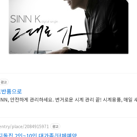
광고
무료반품으로
INN, 안전하게 관리하세요. 번거로운 시계 관리 끝! 시계용품, 매일 
entry/place/2084915971
광고
돌집 2인~10인 대가족/단체예약