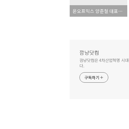
온오프믹스 양준철 대표에게 듣는 고등학생 창업 스토리
깜냥닷컴
깜냥닷컴은 4차산업혁명 시대를 
다.
구독하기