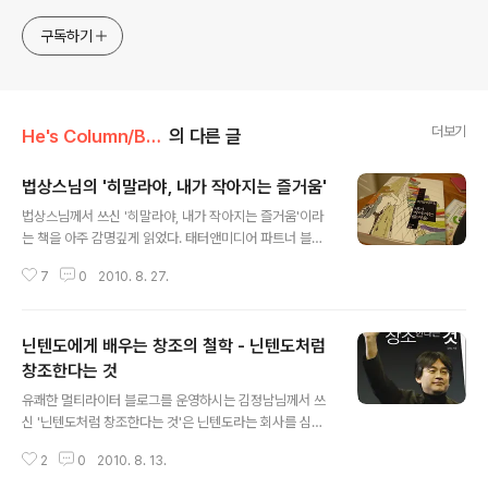
구독하기
더보기
He's Column/Book review
의 다른 글
법상스님의 '히말라야, 내가 작아지는 즐거움'
글 내용
법상스님께서 쓰신 '히말라야, 내가 작아지는 즐거움'이라
는 책을 아주 감명깊게 읽었다. 태터앤미디어 파트너 블로
거이신 법상스님께서 친필로 쓰신 좋은 글귀도 받았다. 솔
7
0
2010. 8. 27.
직히 이 책을 받고 감동 받았다. 스님이 쓰신 책이라고는 하
지만 불교적인 느낌이 거의 나지 않는다. 철학책 같은 느낌
이다. 책을 읽다보면 마음이 차분해짐을 느낀다. 정말 가을
닌텐도에게 배우는 창조의 철학 - 닌텐도처럼
에 읽기 좋은 책이라고나 할까? 이 책을 읽으면서 법상스님
과 히말라야에 있는 상상을 해보라! 정말 멋진 일 아닌가?
창조한다는 것
글 내용
그리고 법상스님! 책 정말 감사합니다.
유쾌한 멀티라이터 블로그를 운영하시는 김정남님께서 쓰
신 '닌텐도처럼 창조한다는 것'은 닌텐도라는 회사를 심층
해부하고 있는 책이다. 닌텐도는 닌텐도DS와 닌텐도wii로
2
0
2010. 8. 13.
유명한 게임 회사이다. 이들은 무수히 많은 위기가 있어 왔
지만 창조와 혁신으로 모든 위기를 극복하고 게임업계, 특