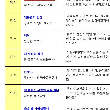
[강추]
힘들고, 외롭고, 슬프고, 
독 서
책 한권으로 바꿀 수 있을까요? 네, 
잭 캔필드 외/리더스북
대통령을 단골로 둔 전국 20곳의
대통령의 맛집
맛 집
우리들이 좋아하는 맛집이었기에 
강대석외2명/21세기북스
답니다.
冊力! <생산적 책읽기>의 작가 
책력
독 서
의 힘을 느껴보세요. 어떠세요? 얼
안상헌/북포스
으시죠?
라틴 아메리카. 우리는 참 아는 게
체 게바라 평전
전 기
에 '전사 그리스도'라고 불리우는
장 코르미에/실천문학사
니다.
두 개의 달, 신포니에타, 공기번데
1Q84 3
소 설
키가 들려주는 또다른 세계, 1Q8
무라카미 하루키/문학동네
죠.
우리가 고전을 읽는 아니, 읽어야 하
책 숲에서 사람의 길을 찾다
독 서
작 속에 담겨진 시대를 초월하는
최복현/휴먼드림
볼까요?
소셜 웹 사용설명서
참여/공유/개방의 '웹 2.0' 시대를