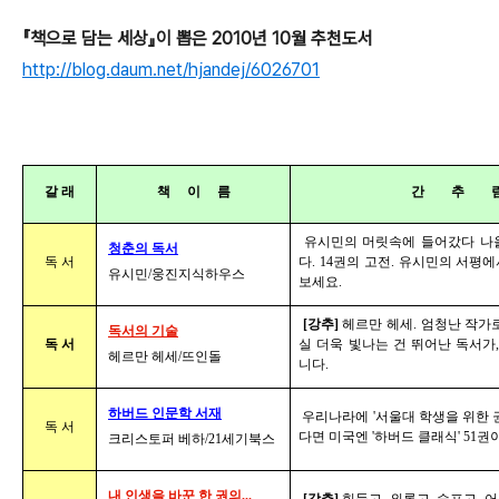
『책으로 담는 세상』이 뽑은 2010년 10월 추천도서
http://blog.daum.net/hjandej/6026701
갈 래
책 이 름
간 추 
유시민의 머릿속에 들어갔다 나올
청춘의 독서
독 서
다. 14권의 고전. 유시민의 서평
유시민/웅진지식하우스
보세요.
[강추]
헤르만 헤세. 엄청난 작가로
독서의 기술
독 서
실 더욱 빛나는 건 뛰어난 독서가
헤르만 헤세/뜨인돌
니다.
하버드 인문학 서재
우리나라에 '서울대 학생을 위한 권
독 서
다면 미국엔 '하버드 클래식' 51권
크리스토퍼 베하/21세기북스
내 인생을 바꾼 한 권의...