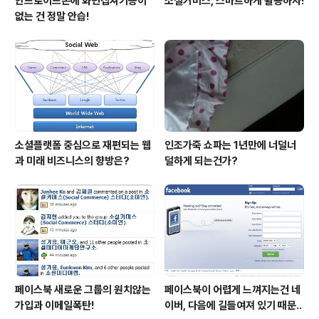
안드로이드폰에 화면캡쳐기능이
소셜커머스, 스마트하게 활용하자!
없는 건 정말 안습!
소셜플랫폼 중심으로 재편되는 웹
인조가죽 쇼파는 1년만에 너덜너
과 미래 비즈니스의 향방은?
덜하게 되는건가?
페이스북 새로운 그룹의 원치않는
페이스북이 어렵게 느껴지는건 네
가입과 이메일폭탄!
이버, 다음에 길들여져 있기 때문..