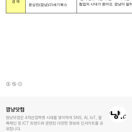
경 제
협업의 시대가 왔어요. 깜냥이 말하는
윤상진(깜냥)/21세기북스
(새창열림)
로그 정보
깜냥닷컴
깜냥닷컴은 4차산업혁명 시대를 맞이하여 SNS, AI, IoT, 블
록체인 등 ICT 트렌드와 관련된 다양한 정보와 인사이트를 공
유합니다.