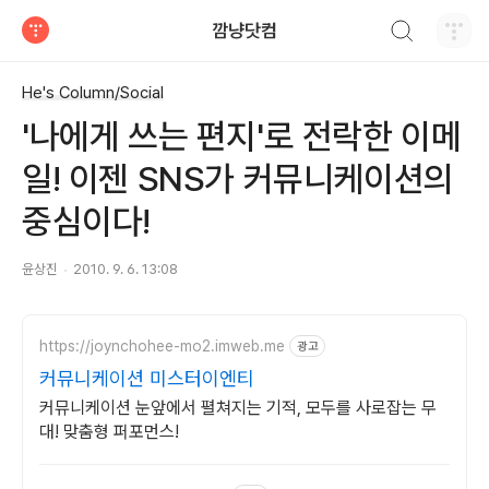
검색하기
깜냥닷컴
티스토리
He's Column/Social
'나에게 쓰는 편지'로 전락한 이메
일! 이젠 SNS가 커뮤니케이션의
중심이다!
윤상진
2010. 9. 6. 13:08
https://joynchohee-mo2.imweb.me
광고
커뮤니케이션 미스터이엔티
커뮤니케이션 눈앞에서 펼쳐지는 기적, 모두를 사로잡는 무
대! 맞춤형 퍼포먼스!