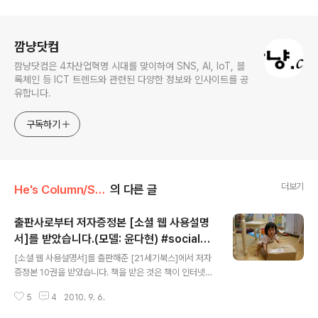
로그 정보
깜냥닷컴
깜냥닷컴은 4차산업혁명 시대를 맞이하여 SNS, AI, IoT, 블
록체인 등 ICT 트렌드와 관련된 다양한 정보와 인사이트를 공
유합니다.
구독하기
더보기
He's Column/Social
의 다른 글
출판사로부터 저자증정본 [소셜 웹 사용설명
서]를 받았습니다.(모델: 윤다현) #socialw
글 내용
ebbook
[소셜 웹 사용설명서]를 출판해준 [21세기북스]에서 저자
증정본 10권을 받았습니다. 책을 받은 것은 책이 인터넷서
점에 올라온 지난 목요일(9월2일)이었는데 이제야 인증샷
5
4
2010. 9. 6.
을 올립니다. 참... 저자가 책을 수령했다고 인증샷을 올리
다니... 블로거는 어쩔 수 없나 봅니다~ ㅎㅎㅎ 책을 소개하