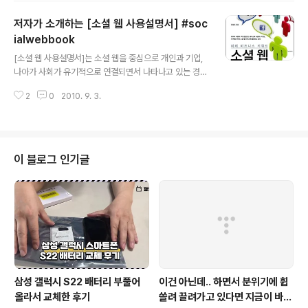
는 모델은 예쁜 우리딸 다현이입니다. 다현이를 주인공으
저자가 소개하는 [소셜 웹 사용설명서] #soc
로 제 책 [소셜 웹 사용설명서]를 공개합니다!!! 책에 윤상진
이라는 이름 석자가 선명하게 박혀 있네요~ ^^ 므흣~(흐뭇
ialwebbook
글 내용
이라고 해야 하나? ㅎㅎ) 과연 [소셜 웹 사용설명서]는 얼
[소셜 웹 사용설명서]는 소셜 웹을 중심으로 개인과 기업,
마나 많은 분들에게 사랑을 받을 수 있을까요? 책의 콘텐츠
나아가 사회가 유기적으로 연결되면서 나타나고 있는 경제
에 달려 있겠죠? 이제 겸허히 독자 여러분의 선택을 기다리
현상을 소개하고 소셜 웹 활용 전략을 제시하는 IT 경제 경
겠습니다!!!
2
0
2010. 9. 3.
영 서적이다.(출판: 21세기북스) 상세내용보기: http://bit.
ly/socialwebbook 웹의 태생부터 현재까지 웹의 트렌
드를 분석하고 소개함으로써 웹의 기본적인 발전흐름과 정
보를 제공하고, 앞으로 웹이 어떻게 발전해나갈 것인지 제
시하고 있다. 또한 '소셜 웹 시대'에 새롭게 대두되고 있는
이 블로그 인기글
경제현상을 소개하고 시사점을 도출한다. '소셜 웹 사용설
명서'는 이론적인 내용만 가득한 머리 아픈 경제 서적이 아
니다. 소셜 웹 시대를 살아가고 있는 우리가 알아야 할 웹
이야기를 쉽고 재미있게 풀어 쓴 경제 서적이다. '소셜 웹
사용설명..
삼성 갤럭시 S22 배터리 부풀어
이건 아닌데.. 하면서 분위기에 휩
올라서 교체한 후기
쓸려 끌려가고 있다면 지금이 바로