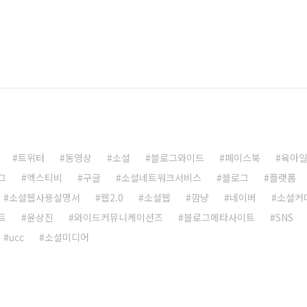
트위터
동영상
소셜
블로그와이드
페이스북
육아
그
엑스티비
구글
소셜네트워크서비스
블로그
플랫폼
소셜웹사용설명서
웹2.0
소셜웹
깜냥
네이버
소셜커
트
윤상진
와이드커뮤니케이션즈
블로그메타사이트
SNS
ucc
소셜미디어