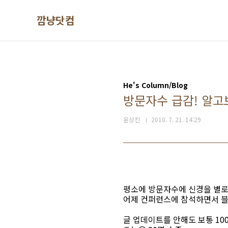
본문 바로가기
깜냥닷컴
He's Column/Blog
방문자수 급감! 알고
윤상진
2010. 7. 21. 14:29
평소에 방문자수에 신경을 별로 
어제 컨퍼런스에 참석하면서 블
글 업데이트를 안해도 보통 100