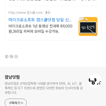
만나보세요.
http://www.컴스쿨.com
광고
마이크로소프트 컴스쿨닷컴 당일 신청
&결제시 기프티콘!
마이크로소프트 1년 동영상 전과목 89,000
원,365일 피씨와 모바일 수강가능.
(새창열림)
로그 정보
깜냥닷컴
깜냥닷컴은 4차산업혁명 시대를 맞이하여 SNS, AI, IoT, 블
록체인 등 ICT 트렌드와 관련된 다양한 정보와 인사이트를 공
유합니다.
구독하기