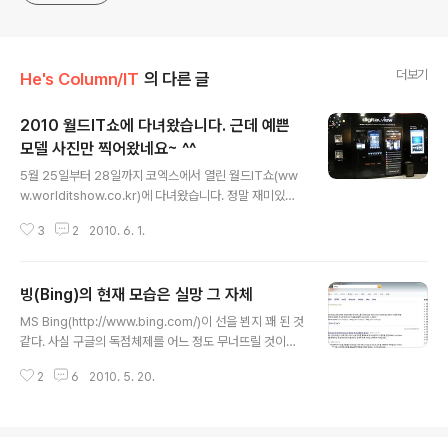
더보기
He's Column/IT
의 다른 글
2010 월드IT쇼에 다녀왔습니다. 근데 예쁜
모델 사진만 찍어왔네요~ ^^
글 내용
5월 25일부터 28일까지 코엑스에서 열린 월드IT쇼(ww
w.worlditshow.co.kr)에 다녀왔습니다. 정말 재미있는
기술들이 많이 선보이더군요... 그중에서도 역시 KT와 삼
3
2
2010. 6. 1.
성이 가장 눈부셨던 것 같습니다. IT의 화두가 스마트폰이
다 보니 당연하겠죠? 월드IT쇼에 가서 사진 몇장 찍어왔습
니다. 그런데 와서 보니 정작 중요한 사진들은 없고 이쁜 도
빙(Bing)의 현재 모습은 실망 그 자체
우미 사진 뿐이군요... ㅋㅋㅋ 1. 지하철에 많이 설치되어 있
글 내용
는 디지털뷰입니다. 2. 디지털뷰에 있던 도우미들... 이걸
MS Bing(http://www.bing.com/)이 선을 뵌지 꽤 된 것
왜 찍었을까? ㅎㅎㅎ 3. KT 부스에 있던 참하게 생긴 도우
같다. 사실 구글의 독점체제를 어느 정도 무너뜨릴 것이라
미.. 사진 찍으면 사탕을 준다는 꼬임에 빠져 그만 사진을
는 기대가 무색할 만큼 전혀 인기를 얻지 못하고 있다. MS
찍고 말았답니다. 4. SK에서 월드컵 관련 이벤트를 진행하
2
6
2010. 5. 20.
는 빙(bing)이 검색엔진이 아닌 `의사결정엔진(Decision
는데 어떤 애기가 너무나 귀엽게 놀고 있길레 한컷~ 5..
Engine)`이라고 설명했다. 구글처럼 네티즌 클릭 수에 따
라 배열되는 것이 아니라 자체적으로 개발한 기술을 통해
네티즌이 무엇을 검색하고 요구하는지 미리 알고 그 결과