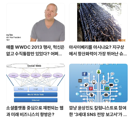
애플 WWDC 2013 행사, 혁신은
아사이베리를 아시나요? 지구상
없고 수직통합만 있었다? 어쩌면
에서 항산화력이 가장 뛰어난 슈퍼
당연한 일..
푸드입니다!
소셜플랫폼 중심으로 재편되는 웹
깜냥 윤상진도 칼럼니스트로 참여
과 미래 비즈니스의 향방은?
한 '3세대 SNS 전망 보고서'가 발
간되었습니다.