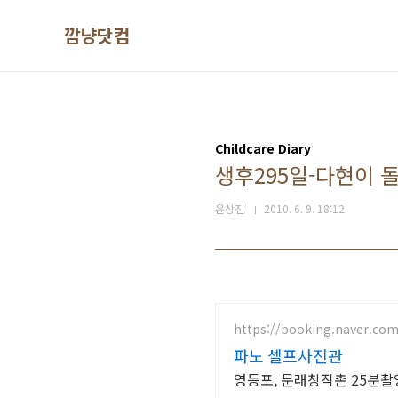
본문 바로가기
깜냥닷컴
Childcare Diary
생후295일-다현이 
윤상진
2010. 6. 9. 18:12
https://booking.naver.co
파노 셀프사진관
영등포, 문래창작촌 25분촬영