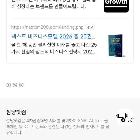
께 성장하는 브랜드를 만들어드립니다.
https://nextbm200.com/landing.php
광고
넥스트 비즈니스모델 2026 총 25권의
산업별 리포트
올 한 해 동안 불확실한 미래를 뚫고 나갈 25
가지 산업의 압도적 비즈니스 전략서 2026
년, 남들이 '전망'할 때 당신은 '설계'하십시
오.
(새창열림)
로그 정보
깜냥닷컴
깜냥닷컴은 4차산업혁명 시대를 맞이하여 SNS, AI, IoT, 블
록체인 등 ICT 트렌드와 관련된 다양한 정보와 인사이트를 공
유합니다.