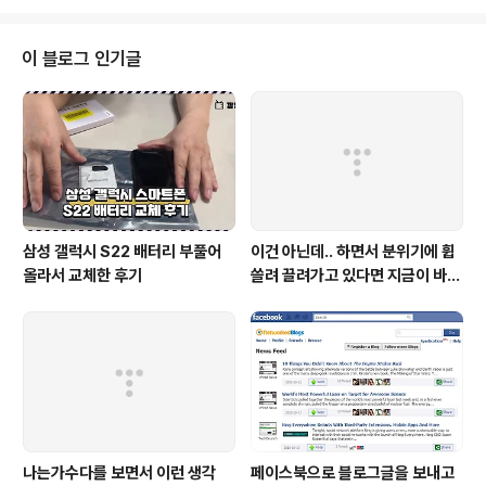
omme님: htt..
서 구매를 했습니다. 2주 전인가... 국내 브라운귀체온계는
품절이어서 해외구매대행으로 구매했습니다. 10만원인
가... 휴... 근데, 주문하자마자 친척분이 브라운귀체온계를
이 블로그 인기글
선물로 주시더군요~ ^^ 너무 좋기는 했지만 주문해놓은게
맘에 걸려서 언능 취소신청을 했습니다. 하지만 이미 발송
을 했다고 하더군요... ^^ 어쩔 수 없이 지금은 브라운귀체
온계가 2개입니다. ㅎㅎㅎ 그래서 하나는 판매하고자 합니
다. '브라운귀체온계4520' 정품입니..
삼성 갤럭시 S22 배터리 부풀어
이건 아닌데.. 하면서 분위기에 휩
올라서 교체한 후기
쓸려 끌려가고 있다면 지금이 바로
정신을 똑바로 차려야 할 때!
나는가수다를 보면서 이런 생각
페이스북으로 블로그글을 보내고