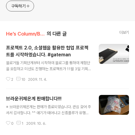
구독하기
더보기
He's Column/Business
의 다른 글
프로젝트 2.0, 소셜웹을 활용한 협업 프로젝
트를 시작하였습니다. #gateman
글 내용
블로거들 기획단계부터 시작하여 블로그를 통하여 체험단
을 모집하고 미션도 진행하는 프로젝트가 11월 3일 기획
회의를 시작으로 출범하였습니다. 기존의 체험단 이라는
2
10
2009. 11. 4.
것이, 체험닷컴, 얼리어답터, 블로그와이드 블로거리뷰 등
의 사이트에서 체험이벤트를 진행하여 체험단을 모집하는
것이 일반적인 방식입니다. 하지만 이번 프로젝트는 이런
브라운귀체온계 판매합니다!!!
것들을 블로거들이 모여 진행하고 트위터 등을 통하여 이
글 내용
슈화 하는 형태의 소셜마케팅을 펼쳐보자는 것이다. 블로
※ 브라운귀체온계는 판매가 종료되었습니다. 관심 갖어 주
거들이 모여 이런 일을 한다는 것에서 이슈화가 될 수 있을
셔서 감사합니다. ^^ 애기가 태어나고 신종플루가 유행하
것이고, 그것에서 파생되어 나오는 파급효과를 노린 프로
면서 브라운귀체온계를 살려고 해도 없어서 못살 지경입니
젝트입니다. 참여하는 블로거로는... 마파람님: http://ww
0
1
2009. 10. 6.
다. 저도 다현이가 태어나고 브라운귀체온계를 살려고 했
w.thatgle.co.kr/ 어라님: http://webplantip.com/ W
었는데 가격이 엄청 올랐더라구요~ 그래도 다현이를 위해