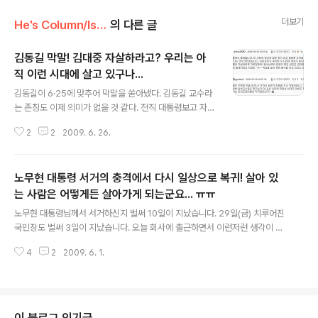
더보기
He's Column/Issue
의 다른 글
김동길 막말! 김대중 자살하라고? 우리는 아
직 이런 시대에 살고 있구나...
글 내용
김동길이 6·25에 맞추어 막말을 쏟아냈다. 김동길 교수라
는 존칭도 이제 의미가 없을 것 같다. 전직 대통령보고 자살
해야 하는거 아니냐고 막말을 하는 인사를 우리는 국가원
2
2
2009. 6. 26.
로라고 이야기하고 있습니다. 더욱 놀라운 것은 동아일보
의 기사에 달린 댓글들입니다. http://www.donga.com/
fbin/output?n=200906250443&top20=1 언제부
노무현 대통령 서거의 충격에서 다시 일상으로 복귀! 살아 있
터 진보가 좌파, 좌빨이 되었는지 모르겠지만, 보수주의자
들이 모여 있는 동아일보에서 이런 댓글들이 달리는 것도
는 사람은 어떻게든 살아가게 되는군요... ㅠㅠ
글 내용
그리 놀라운 일은 아닌 것 같군요... 휴... 김동길 교수의 글
노무현 대통령님께서 서거하신지 벌써 10일이 지났습니다. 29일(금) 치루어진
을 보면 이명박정부가 좌빨때문에 이명박정부가 속수무책
국민장도 벌써 3일이 지났습니다. 오늘 회사에 출근하면서 이런저런 생각이 들
으로 당하고 있다는 망발을 하고 있습니다. 정말 기가찹니
더군요... 참, 슬프고 애통하고 노여웁지만... 살아 있는 사람은 어떻게든 살아가
다. 과연 이명박은 대통령을 하면서 얼마나 해먹을까요? 4
4
2
2009. 6. 1.
게 된다는 평범한 진리... 이제 일상으로 복귀합니다. 다시 회사일을 해야 하고,
대강 살리기 ..
논문도 작성해야 하고, 블로깅도 해야 겠지요... 산 사람은 살아야 하니까요... 하
지만 앞으로 블로깅을 하는데 있어서 몇가지 달라지는 점이 있을 것 같습니다.
현재까지는 IT관련 글이나 일상적인 글들을 주로 집필하였지만 앞으로는 정치,
사회 등의 '시사'쪽 글도 집필할 계획입니다. 물론 그런 분야에 대하여 많이 알지