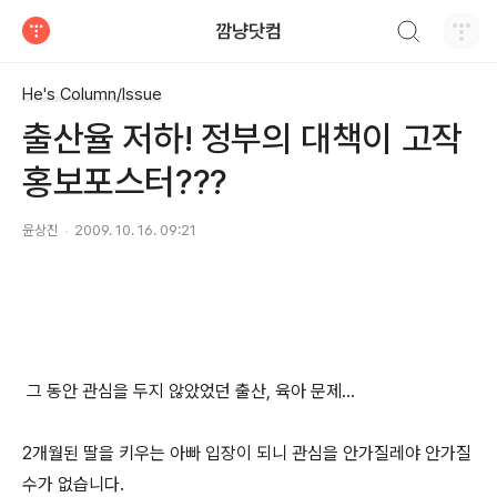
검색하기
깜냥닷컴
티스토리
He's Column/Issue
출산율 저하! 정부의 대책이 고작
홍보포스터???
윤상진
2009. 10. 16. 09:21
그 동안 관심을 두지 않았었던 출산, 육아 문제...
2개월된 딸을 키우는 아빠 입장이 되니 관심을 안가질레야 안가질
수가 없습니다.