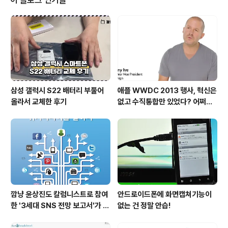
이 블로그 인기글
는 못하고 전문분야도 아니지만 제가 생각하는 것들을 표출할 필요는 있을 것 ..
삼성 갤럭시 S22 배터리 부풀어
애플 WWDC 2013 행사, 혁신은
올라서 교체한 후기
없고 수직통합만 있었다? 어쩌면
당연한 일..
깜냥 윤상진도 칼럼니스트로 참여
안드로이드폰에 화면캡쳐기능이
한 '3세대 SNS 전망 보고서'가 발
없는 건 정말 안습!
간되었습니다.