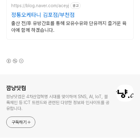
https://blog.naver.com/aceyj
광고
정통오케타니 김포점/부천점
출산 전/후 유방간호를 통해 모유수유와 단유까지 즐거운 육
아에 함께 하겠습니다.
(새창열림)
로그 정보
깜냥닷컴
깜냥닷컴은 4차산업혁명 시대를 맞이하여 SNS, AI, IoT, 블
록체인 등 ICT 트렌드와 관련된 다양한 정보와 인사이트를 공
유합니다.
구독하기