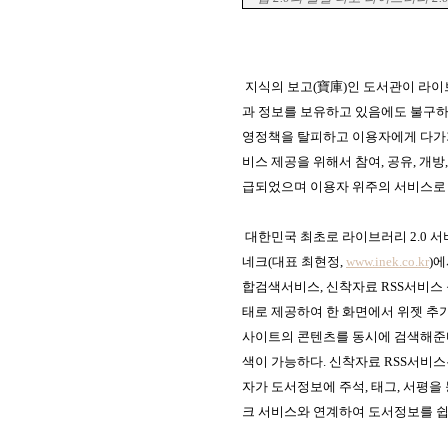
지식의 보고
(
寶庫
)
인 도서관이 라
과 정보를 보유하고 있음에도 불구하
영정책을 탈피하고 이용자에게 다가
비스 제공을 위해서 참여
,
공유
,
개방
급되었으며 이용자 위주의 서비스로 
대한민국 최초로 라이브러리
2.0
서
네크
(
대표 최현정,
www.inek.co.kr
)
합검색서비스
,
신착자료
RSS
서비스 
태로 제공하여 한 화면에서 위젯 추
사이트의 콘텐츠를 동시에 검색해준
색이 가능하다
.
신착자료
RSS
서비스
자가 도서정보에 주석
,
태그
,
서평을 
크 서비스와 연계하여 도서정보를 쉽