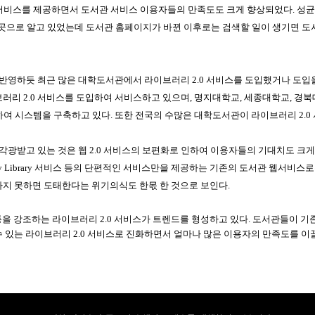
서비스를 제공하면서 도서관 서비스 이용자들의 만족도도 크게 향상되었다
.
성균
 곳으로 알고 있었는데 도서관 홈페이지가 바뀐 이후로는 검색할 일이 생기면 
을 반영하듯 최근 많은 대학도서관에서 라이브러리
2.0
서비스를
도입했거나 도입
브러리
2.0
서비스를 도입하여 서비스하고 있으며
,
명지대학교
,
세종대학교
,
경북
하여 시스템을 구축하고 있다
.
또한 전국의 수많은 대학도서관이 라이브러리
2.0
각광받고 있는 것은 웹
2.0
서비스의 보편화로 인하여 이용자들의 기대치도 크게 
y Library
서비스 등의 단편적인 서비스만을 제공하는 기존의 도서관 웹서비스로
지 못하면 도태한다는 위기의식도 한몫 한 것으로 보인다
.
통을 강조하는 라이브러리
2.0
서비스가 트렌드를 형성하고 있다
.
도서관들이 기
수 있는 라이브러리
2.0
서비스로 진화하면서 얼마나 많은 이용자의 만족도를 이