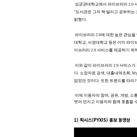
성균관대학교에서 라이브러리
2.0
"
도서관은 그저 책 빌리고 공부하는
밝혔다
.
라이브러리
2.0
에 대한 높은 관심
대학교
,
서경대학교 등은 이미 라이
이브러리
2.0
서비스를 제공하기 위
이와 같이 라이브러리
2.0
서비스가 
다
.
소장자료 검색
,
대출내역조회
, M
없었던 것이다
.
또한 트렌드를 따라가
이제 이용자의 참여
,
공유
,
개방
,
소
벗어 던지고 이용자와 함께 호흡할 
1) 픽시스(PYXIS) 홍보 동영상