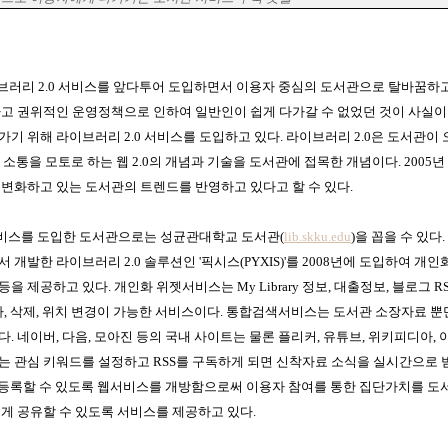
이브러리
2.0
서비스를 앞다투어 도입하면서 이용자 중심의 도서관으로 탈바꿈하
고 권위적인 운영정책으로 인하여 일반인이 쉽게 다가갈 수 없었던 것이 사실
가기 위해 라이브러리
2.0
서비스를 도입하고 있다
.
라이브러리
2.0
은 도서관이 
,
소통을 모토로 하는 웹
2.0
의 개념과 기술을 도서관에 접목한 개념이다
. 2005
년
변화하고 있는 도서관의 트렌드를 반영하고 있다고 할 수 있다
.
비스를 도입한 도서관으로는 성균관대학교 도서관
(
lib.skku.edu
)
을 꼽을 수 있다
.
에서 개발한 라이브러리
2.0
솔루션인
'
픽시스
(PYXIS)'
를
2008
년에 도입하여 개인
등을 제공하고 있다
.
개인화 위젯서비스는
My Library
정보
,
대출정보
,
블로그
R
가
,
삭제
,
위치 변경이 가능한 서비스이다
.
통합검색서비스는 도서관 소장자료 뿐만
다
.
네이버
,
다음
,
모아진 등의 국내 사이트는 물론 플리커
,
유튜브
,
위키피디아
,
는 관심 키워드를 설정하고
RSS
를 구독하게 되면 신착자료 소식을 실시간으로 
등록할 수 있도록 웹서비스를 개방함으로써 이용자 참여를 통한 집단가치를 도
게 공유할 수 있도록 서비스를 제공하고 있다
.