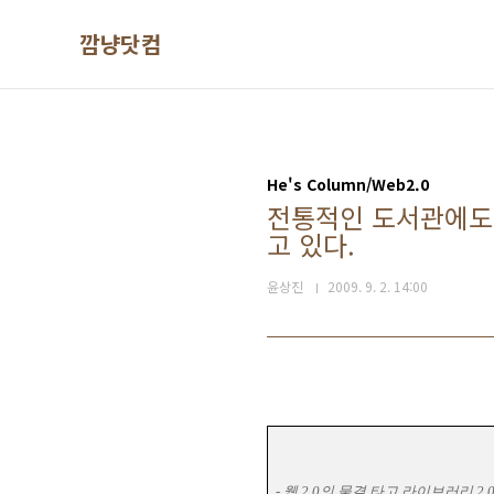
본문 바로가기
깜냥닷컴
He's Column/Web2.0
전통적인 도서관에도 웹
고 있다.
윤상진
2009. 9. 2. 14:00
-
웹
2.0
의 물결 타고 라이브러리
2.