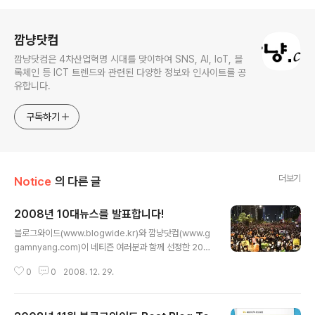
로그 정보
깜냥닷컴
깜냥닷컴은 4차산업혁명 시대를 맞이하여 SNS, AI, IoT, 블
록체인 등 ICT 트렌드와 관련된 다양한 정보와 인사이트를 공
유합니다.
구독하기
더보기
Notice
의 다른 글
2008년 10대뉴스를 발표합니다!
글 내용
블로그와이드(www.blogwide.kr)와 깜냥닷컴(www.g
gamnyang.com)이 네티즌 여러분과 함께 선정한 200
8년 10대뉴스를 발표합니다. 2008년 상반기를 뜨겁게 달
0
0
2008. 12. 29.
구었던 촛불문화제가 2008년 10대뉴스 1위로 선정되었
고 하반기 최대의 화두였던 경제위기가 2위를 차지하였습
니다. 1. 촛불문화제 국민을 화나게 하면 어떻게 되는지 보