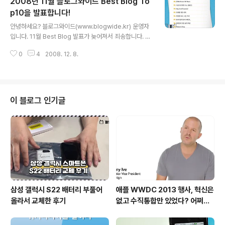
2008년 11월 블로그와이드 Best Blog To
여준 쾌거라고 할 수 있을 것입니다. 물론 뜻이 관철되지 않
았기 때문에 미완의 걸작이라고 할 수 있습니다. 하지만 현
p10을 발표합니다!
글 내용
재 마트를 중심으로 미국산쇠고기 판매가 급증하고 있다는
안녕하세요? 블로그와이드(www.blogwide.kr) 운영자
현실은 대한민국 국민의 냄비근성을 보여주는 것 같아 씁
입니다. 11월 Best Blog 발표가 늦어져서 죄송합니다. 2
쓸합니다. 2. 미국발 금융위기와 경제위기 미국의 서브프
008년 11월 Best Blog Top10을 발표합니다! 블로그와
라임 사태에서 출발한 금융위기와 경제위기가 대한민국을
0
4
2008. 12. 8.
이드에 블로그를 등록해주셔서 감사드립니다. 그럼 12월
덮쳤습니다. 엄청난 불황이 ..
Best Blog를 기대해주세요! Have a nice day!!!
이 블로그 인기글
삼성 갤럭시 S22 배터리 부풀어
애플 WWDC 2013 행사, 혁신은
올라서 교체한 후기
없고 수직통합만 있었다? 어쩌면
당연한 일..