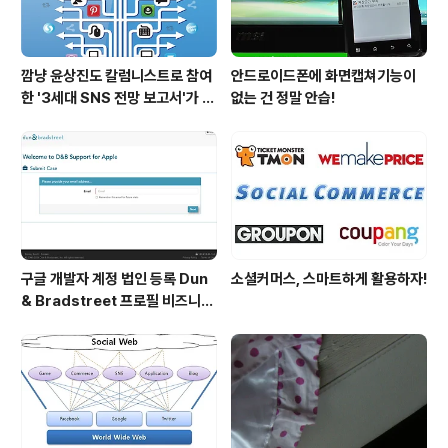
깜냥 윤상진도 칼럼니스트로 참여
안드로이드폰에 화면캡쳐기능이
한 '3세대 SNS 전망 보고서'가 발
없는 건 정말 안습!
간되었습니다.
구글 개발자 계정 법인 등록 Dun
소셜커머스, 스마트하게 활용하자!
& Bradstreet 프로필 비즈니스
정보 등록 및 수정