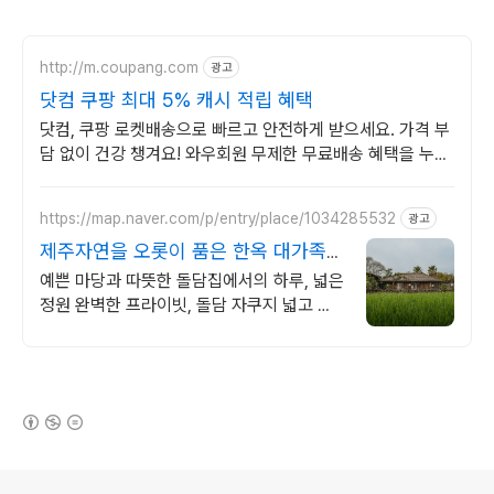
http://m.coupang.com
광고
닷컴 쿠팡 최대 5% 캐시 적립 혜택
닷컴, 쿠팡 로켓배송으로 빠르고 안전하게 받으세요. 가격 부
담 없이 건강 챙겨요! 와우회원 무제한 무료배송 혜택을 누리
세요.
https://map.naver.com/p/entry/place/1034285532
광고
제주자연을 오롯이 품은 한옥 대가족형
감성돌집 8인까지
예쁜 마당과 따뜻한 돌담집에서의 하루, 넓은
정원 완벽한 프라이빗, 돌담 자쿠지 넓고 탁
트인 평상 뷰, 감성주점 스타일 별도 전용 다
이닝공간, 침실3, 욕실2,
(새창열림)
로그 정보