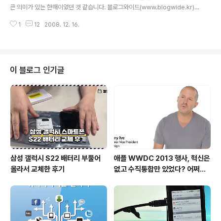
큰 의미가 있는 한해이었던 것 같습니다. 블로그와이드(www.blogwide.kr)
와 깜냥닷컴(www.ggamnyang.com)이 여러분과 함께 2008년 10대뉴스
1
12
2008. 12. 16.
를 선정하고자 합니다. 방법은 간단합니다. 여러분의 의견을 댓글로 남겨주시면
됩니다. 의견을 취합하여 2008년 10대뉴스를 선정하도록 하겠습니다. 정치,경
제,IT,연예,스포츠... 어떠한 분야라도 상관없습니다. 여러분의 기억에 가장 많이
남고 인상 깊은 뉴스를 올려주시면 됩니다. 12월28일에 의견을 취합하여 발표
할 예정이오니 많은 의견 개진부탁드립니다. 그럼 여러분의 많은 의견 기다리고
이 블로그 인기글
있겠습니다. 감사합니다. 본 행사는 메타블로그인 블로그와이드(www.blogw
i..
삼성 갤럭시 S22 배터리 부풀어
애플 WWDC 2013 행사, 혁신은
올라서 교체한 후기
없고 수직통합만 있었다? 어쩌면
당연한 일..