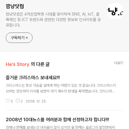
깜냥닷컴
깜냥닷컴은 4차산업혁명 시대를 맞이하여 SNS, AI, IoT, 블
록체인 등 ICT 트렌드와 관련된 다양한 정보와 인사이트를 공
유합니다.
구독하기
더보기
He's Story
의 다른 글
즐거운 크리스마스 보내세요!!!
글 내용
크리스마스는 항상 가슴을 설레게 하는 마법이 있는 것 같습니다. 크리스마스이
브에는 성당에서 미사를 보면서 아기 예수의 탄생을 축하했습니다. 크리스마스
를 축하(>)하면서 와이프와 함께 영화를 볼려고 합니다. 여러분들도 즐거운 크
0
2
2008. 12. 25.
리스마스 보내시기 바랍니다. 그리고 '깜냥이의 웹2.0이야기'를 사랑해 주시는
모든 분들께 감사드립니다. 아직은 저도 제 블로그에서 글만 썼지 블로그간의
소통에는 소홀했던 것 같습니다. 2009년에는 여러 블로거 들과 소통할 수 있도
2008년 10대뉴스를 여러분과 함께 선정하고자 합니다!!!
록 노력하겠습니다. 많은 관심과 사랑 부탁드립니다~ ^^ Merry Christmas
글 내용
& Happy New Year!!!
언제나 한해를 보내는건 아쉬움이 많이 남지만 올 한해는 블로그의 발전면에서