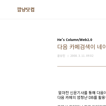
본문 바로가기
깜냥닷컴
He's Column/Web2.0
다음 카페검색이 네이
윤상진
2008. 3. 11. 09:02
얼마전 신문기사를 통해 다음이
다음 카페의 엄청난 DB를 활