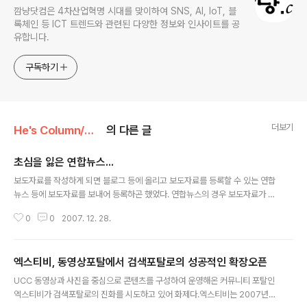
깜냥닷컴은 4차산업혁명 시대를 맞이하여 SNS, AI, IoT, 블
록체인 등 ICT 트렌드와 관련된 다양한 정보와 인사이트를 공
유합니다.
구독하기
더보기
He's Column/Web2.0
의 다른 글
초심을 잃은 연합뉴스...
글 내용
보도자료를 작성하게 되면 블로그 등에 올리고 보도자료를 등록할 수 있는 연합
뉴스 등에 보도자료를 보내어 등록하곤 했었다. 연합뉴스의 경우 보도자료가 등
록이 되면 네이버 등의 포탈사이트에서 검색이 되기 때문에 자주 애용했었다.
0
0
2007. 12. 28.
그런데 이제 연합뉴스를 통하여 보도자료를 배포할 수 없게 되었다. 연합뉴스의
보도자료 배포 서비스가 유료화되었기 때문이다. 얼마전 엑스티비(www.extv.
co.kr)를 검색포탈의 형태로 오픈하여 보도자료를 작성하여 각종 블로그에 올
엑스티비, 동영상포탈에서 검색포탈로의 성공적인 확장오픈
리고, 연합뉴스에 보도자료를 작성하여 보냈더니 리턴메일이 왔다. "보도자료
글 내용
배포 서비스가 유료화 되었습니다." 이제 돈내고 보도자료도 등록해야 하는 상
UCC 동영상과 사진을 중심으로 콘텐츠를 구성하여 운영해온 커뮤니티 포탈인
황이다. 예전 뉴스와이어도 무료에서 유료로 전환하였는데 연합뉴스도 그 전철
엑스티비가 검색포탈로의 진화를 시도하고 있어 화제다.엑스티비는 2007년 1
을 밟고 있는 것이다. 어찌 보..