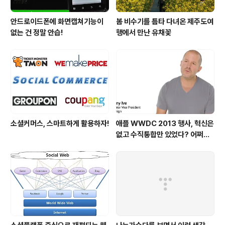
안드로이드폰에 화면캡쳐기능이
봄 비수기를 틈타 다녀온 제주도여
없는 건 정말 안습!
행에서 만난 유채꽃
소셜커머스, 스마트하게 활용하자!
애플 WWDC 2013 행사, 혁신은
없고 수직통합만 있었다? 어쩌면
당연한 일..