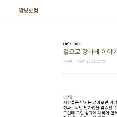
본문 바로가기
깜냥닷컴
He's Talk
겉으로 강하게 이야기할
윤상진
2007. 11. 21. 00:43
남자!
사람들은 남자는 성과로만 이야
성과로써만 남자임을 입증할 수
그런데 그런 성과에 대하여 언제