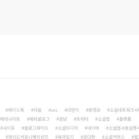
페이스북
다음
ucc
다현이
동영상
소셜네트워크서
메타사이트
메타블로그
깜냥
트위터
소셜웹
플랫폼
타사이트
블로그와이드
소셜미디어
네이버
소셜웹사용설명
와이드커뮤니케이션즈
육아일기
윤다현
소셜커머스
웹