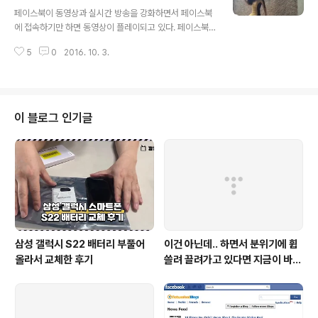
글 내용
는 다음에서 검색해 봐도 네이버 블로그가 더 많이 뜨는 상
페이스북이 동영상과 실시간 방송을 강화하면서 페이스북
황이기는 했지만 그렇다고 종료까지 해서야 되겠는가? 또
에 접속하기만 하면 동영상이 플레이되고 있다. 페이스북
다시 얼마나 많은 데드 링크가 양산될 것인가? 다음 블로그
에 접속했을 때 나오는 콘텐츠의 대부분이 동영상으로 채
가 서비스 종료되고 티스토리로 이전해 준다고 하는데, 이
5
0
2016. 10. 3.
워지고 있다. 이제는 스크롤을 한참 내려야 내 친구들의 글
건 상징성의 차이가 엄청나..
이 보인다. 정말 묻고 싶다. 페이스북이 유튜브는 아니잖
아?페이스북이 동영상포털은 아니잖아? 페이스북이 동영
상으로 도배될수록 페이스북을 이용해야 하는 이유를 못찾
게 되지는 않을까? 동영상으로 도배되고 있는 페이스북, 페
이 블로그 인기글
이스북 너 유튜브는 아니잖아? 점점 페이스북의 아이덴티
티를 잃어가고 있는 것처럼 보이는 것은 나만 그런가? 페이
스북은 소셜네트워크서비스다. 하지만 최근에는 너무 콘텐
츠 위주로 흘러가고 있는 게 아닌가 심히 염려되는 상황이
다. 동영상이 굉장히 좋은 콘텐츠이지만 난 그냥 친구들의
..
삼성 갤럭시 S22 배터리 부풀어
이건 아닌데.. 하면서 분위기에 휩
올라서 교체한 후기
쓸려 끌려가고 있다면 지금이 바로
정신을 똑바로 차려야 할 때!