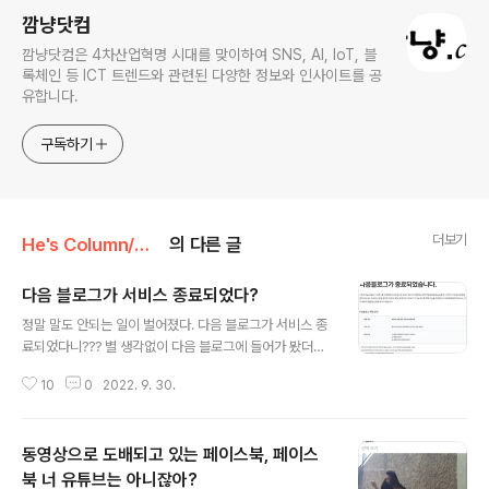
깜냥닷컴
깜냥닷컴은 4차산업혁명 시대를 맞이하여 SNS, AI, IoT, 블
록체인 등 ICT 트렌드와 관련된 다양한 정보와 인사이트를 공
유합니다.
구독하기
더보기
He's Column/Web2.0
의 다른 글
다음 블로그가 서비스 종료되었다?
글 내용
정말 말도 안되는 일이 벌어졌다. 다음 블로그가 서비스 종
료되었다니??? 별 생각없이 다음 블로그에 들어가 봤더니
다음 블로그가 서비스 종료되었다는 공지가 떠 있었다. 그
10
0
2022. 9. 30.
것도 바로 오늘.. 9월 30일.. 최근에는 다음 블로그에 잘 들
어가지 않아서 전혀 모르고 있다가 종료되는 바로 오늘 들
어가 보고 알게 된 것도 아이러니하다. 이 공지를 보자마자
동영상으로 도배되고 있는 페이스북, 페이스
정말 큰 충격을 받았다. 대한민국에서 검색 포털을 최초로
시작한 다음이 블로그 서비스를 종료하다니.. 물론 최근에
북 너 유튜브는 아니잖아?