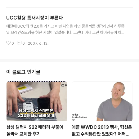
은 항목들이다. 물론 자선 목적이지만 이것은 스타의 상업성을 최대한 활용한
스타 마케팅의 한 전형이다. 근래 들어 스타에 대한 이윤 창출을 위한 산업적 인
UCC활용 틈새시장이 부른다
식이 확고히 자리잡고 기획사나 프로덕션 등 연예 관련 단체들의 스타를 활용한
글 내용
마케팅이 체계적이고 전면적으로 진행되면서 일반인들이 상상하기도 힘든 기상
예전에 UCC와 웹2.0을 가지고 어떤 사업을 하면 좋을까를 생각하면서 하루종
천외한 스타 마케팅이 속속 등장하고 있다. 영화 속이나 드라마 속에서 스타들
일 브레인스토밍을 하던 시절이 있었습니다. 그런데 이제 그런 아이템들이 아이
이 입고 나오는..
디어에 그치지 않고 서비스화 되어 나오고 있네요. 특히 광고주와 UCC를 연결
0
0
2007. 6. 13.
해주는 사이트를 만들고 싶었는데... 하반기에는 그런 사이트를 볼 수 있을 것 같
습니다. 역시 아이디어는 갖고 있으라고 주어진게 아니라 실행하라고 주어진 것
같습니다. ^^ 차별화한 UCC를 확보해놓고 동영상 광고로 연결되는 기존 수익
모델과 다른 방식으로 틈새 시장을 모색하는 중소 사이트가 잇따라 등장했다.
사용자가 직접 제작한 티셔츠 디자인을 사용자가 직접 투표해 상품화를 결정하
이 블로그 인기글
고 예약주문·판매하는 수익모델을 제시한 슈퍼보드테크놀로지(대표 김연호)는
슈퍼보드 사이트(www.su..
삼성 갤럭시 S22 배터리 부풀어
애플 WWDC 2013 행사, 혁신은
올라서 교체한 후기
없고 수직통합만 있었다? 어쩌면