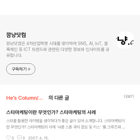
로그 정보
깜냥닷컴
깜냥닷컴은 4차산업혁명 시대를 맞이하여 SNS, AI, IoT, 블
록체인 등 ICT 트렌드와 관련된 다양한 정보와 인사이트를 공
유합니다.
구독하기
더보기
He's Column/Web2.0
의 다른 글
스타마케팅이란 무엇인가? 스타마케팅의 사례
글 내용
스타를 활용한 아이템을 생각하다가 좋은 글이 있어 소개합니다. 스타마케팅이
란 무엇인가? 스타마케팅의 사례 ‘샤론 스톤 과의 점심 및 키스’ ‘톰 크루즈와 함
께 영화 촬영장방문’... 할리우드 스타들이 에이즈와 기타 난치병 환자들을 위해
0
0
2007. 6. 15.
LA에서 6월 6일 개최한 ‘할리우드 100’ 의 행사 중 스타들이 자선 경매에 내놓