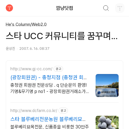
검색하기
깜냥닷컴
티스토리
He's Column/Web2.0
스타 UCC 커뮤니티를 꿈꾸며...
윤상진
2007. 6. 16. 08:37
http://www.gj-cc.com/
광고
(광장회원권) - 충청지점 (충청권 회원
권 전문 상담)
충청권 회원권 전문상담 . q 단순문의 환영!
기명&무기명 p no1 - 광장회원권거래소가
제공하는 (충청권 회원권 전문 홈페이지)
http://www.dcfarm.co.kr/
광고
스타 블루베리전문농원 블루베리묘목
농자재 영양제
블루베리묘목전문, 신품종을 비롯한 30만주