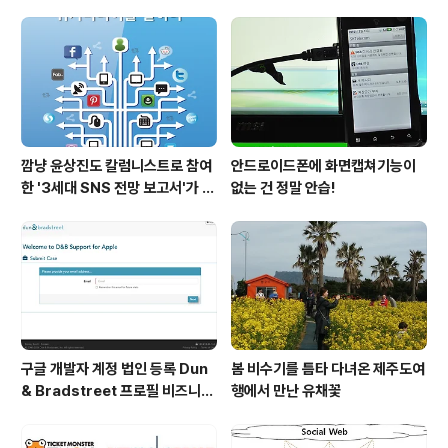
당연한 일..
깜냥 윤상진도 칼럼니스트로 참여
안드로이드폰에 화면캡쳐기능이
한 '3세대 SNS 전망 보고서'가 발
없는 건 정말 안습!
간되었습니다.
구글 개발자 계정 법인 등록 Dun
봄 비수기를 틈타 다녀온 제주도여
& Bradstreet 프로필 비즈니스
행에서 만난 유채꽃
정보 등록 및 수정