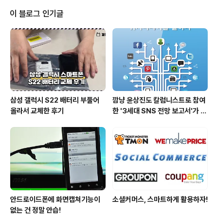
아니, 런칭을 목표로 최선을 다해 뛰겠습니다. 여러분도 힘
차게 뛰어 2015년을 헛되이 보내지 않게 되기를 바랍니
이 블로그 인기글
다. 먼저 저부터 열심히 뛰겠습니다. 의기양양! 에너지 넘치
는 새해 되세요!!! - 깜냥 윤상진 드림 - 덧1) 올해 설날에도
어김없이 그림책 작가 낭낭님께서 새해 카드를 보내주셨네
요~ 너무 감사드립니다. 앞으로도 잘 부탁드려요~ 제가 그
림책 꼭 사보..
삼성 갤럭시 S22 배터리 부풀어
깜냥 윤상진도 칼럼니스트로 참여
올라서 교체한 후기
한 '3세대 SNS 전망 보고서'가 발
간되었습니다.
안드로이드폰에 화면캡쳐기능이
소셜커머스, 스마트하게 활용하자!
없는 건 정말 안습!