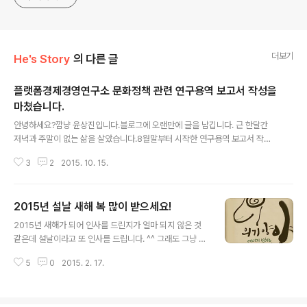
더보기
He's Story
의 다른 글
플랫폼경제경영연구소 문화정책 관련 연구용역 보고서 작성을
마쳤습니다.
글 내용
안녕하세요?깜냥 윤상진입니다.블로그에 오랜만에 글을 남깁니다. 근 한달간
저녁과 주말이 없는 삶을 살았습니다.8월말부터 시작한 연구용역 보고서 작성
때문입니다. 이번 문화체육비서관실 연구용역 보고서를 작성하다가 깨달았습니
3
2
2015. 10. 15.
다.보고서 하나 쓴다는 게 책 한권 쓰는 것과 비슷한 시간과 노력이 필요하다는
걸 말이죠. 힘들었지만 좋은 경험이었고 플랫폼경제경영연구소에게 연구 용역
이 꽤 괜찮은 BM이 될 수도 있겠구나 하는 생각이 들었습니다. 이번주는 좀 쉬
2015년 설날 새해 복 많이 받으세요!
었다가 다음주부터 다시 뛰어야겠습니다. ^^진짜 쉬고 싶지만 그래도 미팅이 있
글 내용
어서 오늘도 출근은 했네요. 2015년도 이제 2개월 반정도 남았네요.여러분 모
2015년 새해가 되어 인사를 드린지가 얼마 되지 않은 것
두 2015년이 그냥 넘어가지 않도록 뭔가 하나씩 남길 수 있는 걸 찾아보면 어
같은데 설날이라고 또 인사를 드립니다. ^^ 그래도 그냥 지
떨까 합니다. 화이팅입니다!!!
나갈 수 없기에 또 인사를 드립니다. 2015년 설날이 지나
5
0
2015. 2. 17.
가면 이제 진짜 2015년이네요. 더이상 물러날 곳이 없다
는 마음으로 다시 한번 최선을 다해 뛰겠습니다. 3월에는
제가 구상하고 있는 2개의 서비스가 런칭을 하게 됩니다.