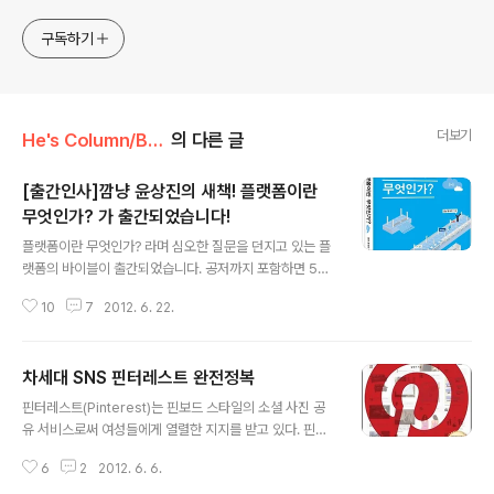
구독하기
더보기
He's Column/Book review
의 다른 글
[출간인사]깜냥 윤상진의 새책! 플랫폼이란
무엇인가? 가 출간되었습니다!
글 내용
플랫폼이란 무엇인가? 라며 심오한 질문을 던지고 있는 플
랫폼의 바이블이 출간되었습니다. 공저까지 포함하면 5번
째 책이고, 단독으로 낸 책으로는 3번째 책입니다. 그루폰
10
7
2012. 6. 22.
스토리가 2011년 6월에 출간되었으니 정확히 1년만에 깜
냥 윤상진의 새로운 책이 나온 것인데요... 이번 책은 그 어
떤 책보다도 심혈을 기울여 집필했습니다. 그간의 노고를 1
차세대 SNS 핀터레스트 완전정복
년이라는 시간이 이야기해주는 듯 합니다. 책을 얼마나 많
글 내용
이 냈느냐 보다 어떤 책을 냈느냐가 더 중요하다고 생각합
핀터레스트(Pinterest)는 핀보드 스타일의 소셜 사진 공
니다. 1년이라는 시간동안 그저 그런 책 2~3권 내느니.. 시
유 서비스로써 여성들에게 열렬한 지지를 받고 있다. 핀터
장에 이미 파다하게 깔려 있는 책 내느니.. 뭔가 새로운 분
레스트(http://pinterest.com)는 냉장고 메모판에 ‘관심
야, 그리고 IT 기반의 경제경영에 일획을 그을 수 있는 책을
6
2
2012. 6. 6.
(interest)’ 있는 분야를 ‘핀(pin)’에 꽂아 두던 방식에서
쓰고 싶었습니다. 이러한 원대한 포부를 갖고 책을 쓰기 시