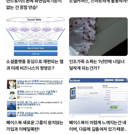
안드로이드폰에 화면캡쳐기능이
소셜커머스, 스마트하게 활용하자!
없는 건 정말 안습!
소셜플랫폼 중심으로 재편되는 웹
인조가죽 쇼파는 1년만에 너덜너
과 미래 비즈니스의 향방은?
덜하게 되는건가?
페이스북 새로운 그룹의 원치않는
페이스북이 어렵게 느껴지는건 네
가입과 이메일폭탄!
이버, 다음에 길들여져 있기 때문..