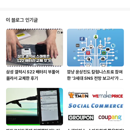
착안해 만들어졌으며 음식과 패션, 건강, 예술 등의 카테고
작한 것이 201..
리 중 원하는 주제를 선택해 이미지를 공유할 수 있다. 201
0년 3월 클로즈드 베타 사이트로 오픈한 이후 2010년 8
월부터 초대장을 받아 가입할 수 있는 오픈 베타 사이트로
이 블로그 인기글
전환하였고 현재까지도 초대장을 통해 가입하는 형식을 유
지하고 있다. 2012년 4월 기준 약 2,000만명의 가입자를
보유하고 있는 것으로 알려진 핀터레스트는 웹 역사상 가
장 고속으로 성장하고 있는 사이트 중 하나로 손꼽..
삼성 갤럭시 S22 배터리 부풀어
깜냥 윤상진도 칼럼니스트로 참여
올라서 교체한 후기
한 '3세대 SNS 전망 보고서'가 발
간되었습니다.