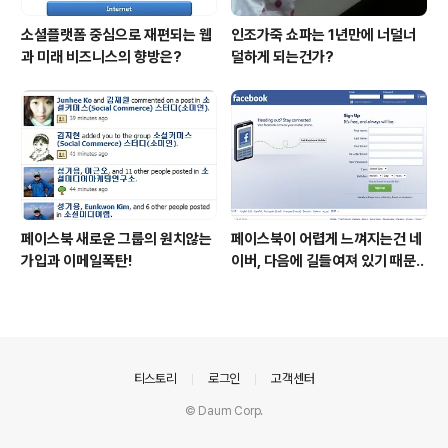
소셜플랫폼 중심으로 재편되는 웹
인조가죽 쇼파는 1년만에 너덜너
과 미래 비즈니스의 향방은?
덜하게 되는건가?
페이스북 새로운 그룹의 원치않는
페이스북이 어렵게 느껴지는건 네
가입과 이메일폭탄!
이버, 다음에 길들여져 있기 때문..
의안내
티스토리
로그인
고객센터
© Daum Corp.