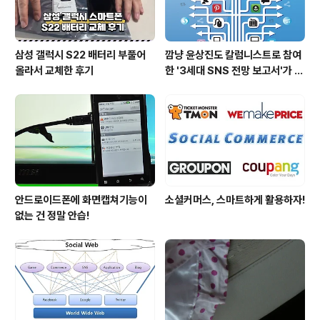
삼성 갤럭시 S22 배터리 부풀어
깜냥 윤상진도 칼럼니스트로 참여
올라서 교체한 후기
한 '3세대 SNS 전망 보고서'가 발
간되었습니다.
안드로이드폰에 화면캡쳐기능이
소셜커머스, 스마트하게 활용하자!
없는 건 정말 안습!