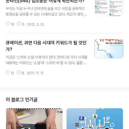
온라인(SNS) 입소문은 어떻게 확산되는가?
글 내용
우리는 지금 누구나 인터넷에 글을 쓰고 사진을 공유하고
동영상을 공유할 수 있는 시대에 살고 있다. 자신의 생각,
경험, 의견, 관점을 별다른 어려움없이 세상에 이야기할 수
10
5
2012. 2. 21.
있는 시대다. 특히 참여, 공유, 개방의 웹 2.0 시대를 경험
하면서 사람들은 오픈 마인드를 가지게 되었고 자신의 생
각, 경험, 의견, 관점을 온라인에 거리낌없이 풀어내기 시작
큐레이션, 과연 다음 시대의 키워드가 될 것인
했다. 물론 대부분의 글들은 이슈를 만들어 내지 못하고 시
간이 지남에 따라 묻히게 된다. 하지만 이러한 글들중 일부
가?
글 내용
는 엄청난 이슈를 만들어 내면서 세상을 발칵 뒤집어 놓기
지금은 '스마트 소셜 시대'라고 한다. 한마디로 우리 시대를
도 한다. 이번 채선당 사건도 마찬가지다. 한사람의 부정적
대표하는 키워드는 '소셜'과 '스마트'라 할 수 있다. 물론 지
인 글로 인하여 채선당은 엄청난 타격을 받기에 충분했다
금 이 시대의 키워드를 알아내기는 쉽다. 이미 이슈가 되어
(채선당 사례보기: http://ggamnyang.com/1211). 연
12
8
2011. 11. 11.
있기 때문이다. 그렇다면 다음 시대에는 어떤 키워드가 뜰
구에 따르면..
까? 어떤 키워드가 메가 트렌드가 될까? 역사는 반복되면
서 발전한다. 그렇기 때문에 역사를 보면 미래를 예측할 수
있다. 물론 미래를 예측하기는 매우 어렵다. 하지만 역사의
발전흐름을 이해하게 되면 미래를 예측하는데 많은 도움이
이 블로그 인기글
될 것이다. 지금 우리는 다음 시대의 키워드를 알아보기 위
해 웹이 어떻게 발전해 왔는지 살펴봐야 하고 사용자가 어
떻게 변화해 왔는지 살펴봐야 한다. 우리는 3~4년 전에 웹
2.0을 경험했다. 참여, 공유, 개방이라는 웹 2.0의 기본 철
학이 수..