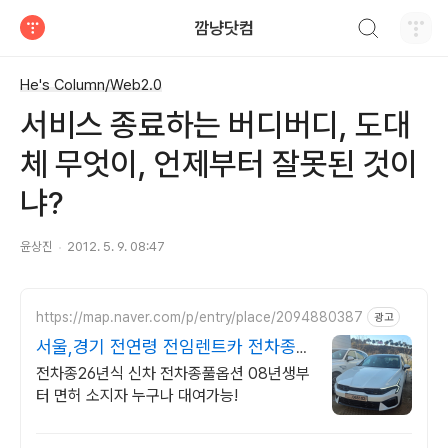
검색하기
깜냥닷컴
티스토리
He's Column/Web2.0
서비스 종료하는 버디버디, 도대
체 무엇이, 언제부터 잘못된 것이
냐?
윤상진
2012. 5. 9. 08:47
https://map.naver.com/p/entry/place/2094880387
광고
서울,경기 전연령 전임렌트카 전차종1
만원 할인!
전차종26년식 신차 전차종풀옵션 08년생부
터 면허 소지자 누구나 대여가능!