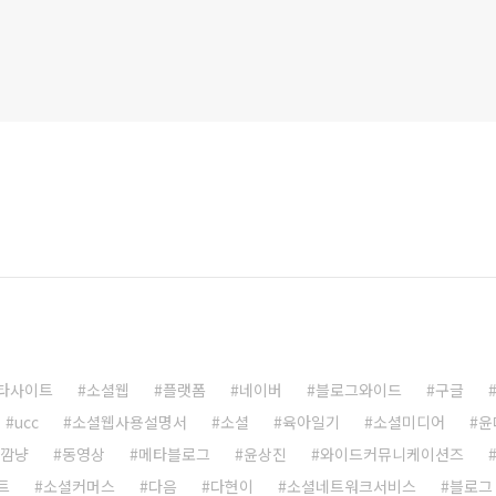
타사이트
소셜웹
플랫폼
네이버
블로그와이드
구글
ucc
소셜웹사용설명서
소셜
육아일기
소셜미디어
윤
깜냥
동영상
메타블로그
윤상진
와이드커뮤니케이션즈
트
소셜커머스
다음
다현이
소셜네트워크서비스
블로그