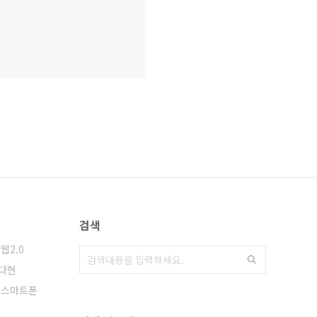
검색
웹2.0
다현
스마트폰