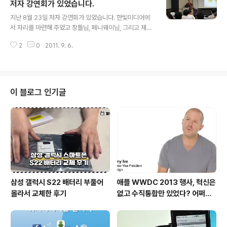
r) 입장에서도 무척 고무적입니다. 여수세계박람회가 성공
저자 강연회가 있었습니다.
글 내용
적으로 개최되기를 희망합니다. 아, 그리고 여수세계박람
지난 8월 23일 저자 강연회가 있었습니다. 한빛미디어에
회 블로그(http://blog.naver.com/livingocean)에서
서 자리를 마련해 주었고 창틀님, 페니웨이님, 그리고 제가
여행관련 글을 함께 쓸 필진을 모집하고 있다고 합니다. 원
강연을 했습니다. 신촌 토즈점에서 강연회가 있었는데 3~
고료도 지급한다고 하니 관심 있으신 분들은 지원해보시기
2
0
2011. 9. 6.
40명 규모의 아주 쾌적한 강의장이었습니다. 이날 많은 분
바랍니다.
들이 참석하였고 눈에 생기가 가득해서 강의를 하는 내내
즐거웠습니다. 특히 글쓰기 강의를 해주신 창틀님, 저작권
관련 강의를 해주신 페니웨이님의 강의를 들을 수 있어서
좋았습니다. 저는 를 주제로 강의하였습니다. 저도 글쓰기
이 블로그 인기글
강의를 듣고 글쓰기에 대해 다시 생각해 보게 되었고, 저작
권 관련 강의를 듣고 저작권에 대해 많은 상식을 얻게 되었
습니다. 그리고 무엇보다 강의를 들어주신 분들이 너무나
열성적으로 들어주셔서 기분이 좋았습니다. 대부분 블로그
를 운영하거나, 운영하려고 하는 분들이..
삼성 갤럭시 S22 배터리 부풀어
애플 WWDC 2013 행사, 혁신은
올라서 교체한 후기
없고 수직통합만 있었다? 어쩌면
당연한 일..