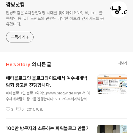
깜냥닷컴
깜냥닷컴은 4차산업혁명 시대를 맞이하여 SNS, AI, IoT, 블
록체인 등 ICT 트렌드와 관련된 다양한 정보와 인사이트를 공
유합니다.
구독하기
더보기
He's Story
의 다른 글
메타블로그인 블로그와이드에서 여수세계박
람회 광고를 진행합니다.
글 내용
메타블로그인 블로그와이드(www.blogwide.kr)에서 여
수세계박람회 광고를 진행합니다. 2012여수세계박람회는
‘살아있는 바다, 숨쉬는 연안’을 주제로 열리는 BIE 공식 세
3
0
2011. 9. 8.
계박람회입니다. 국내에서는 대전엑스포에 이어 두 번째로
개최되는 세계박람회로 역사상 가장 많은 국가인 98개국
이 참가하는 세계적인 행사입니다. 세계적인 행사의 배너
100만 방문자와 소통하는 파워블로그 만들기
광고를 진행하게 되어 블로그와이드(www.blogwide.k