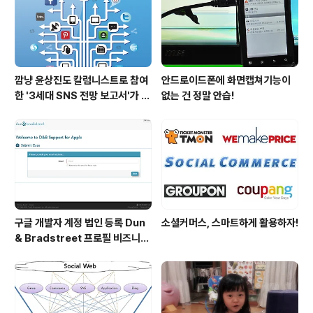
깜냥 윤상진도 칼럼니스트로 참여
안드로이드폰에 화면캡쳐기능이
한 '3세대 SNS 전망 보고서'가 발
없는 건 정말 안습!
간되었습니다.
구글 개발자 계정 법인 등록 Dun
소셜커머스, 스마트하게 활용하자!
& Bradstreet 프로필 비즈니스
정보 등록 및 수정