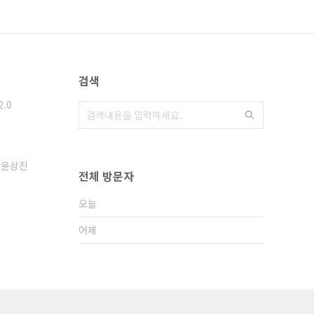
검색
2.0
윤상진
전체 방문자
오늘
어제