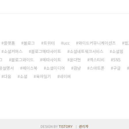
플랫폼
블로그
트위터
ucc
와이드커뮤니케이션즈
웹
소셜커머스
블로그메타사이트
소셜네트워크서비스
소셜웹
그
블로그와이드
메타사이트
윤다현
엑스티비
SNS
용설명서
페이스북
소셜미디어
깜냥
스마트폰
구글
다음
소셜
육아일기
네이버
DESIGN BY
TISTORY
관리자