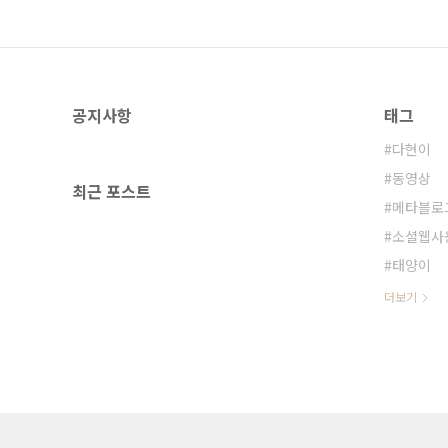
공지사항
태그
다현이
동영상
최근 포스트
메타블로
소셜웹사
태양이
더보기